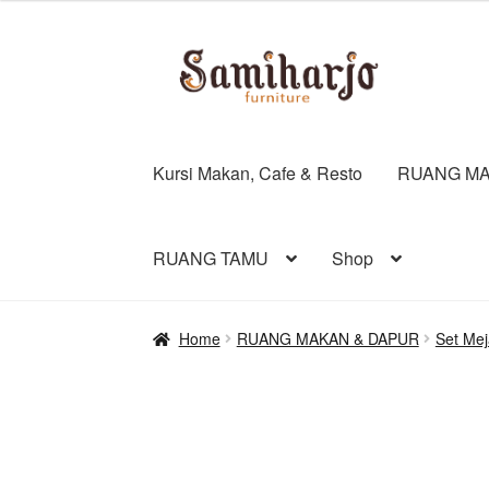
Skip
Skip
to
to
navigation
content
Kursi Makan, Cafe & Resto
RUANG MA
RUANG TAMU
Shop
Home
RUANG MAKAN & DAPUR
Set Me