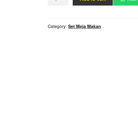
Meja
Makan
Bundar
Kaca
Category:
Set Meja Makan
Kursi
Putih
Rangka
Hitam
quantity