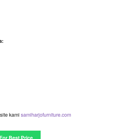
a:
site kami
samiharjofurniture.com
 For Best Price