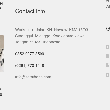
te
er
A
s
Contact Info
n
G
Workshop : Jalan KH. Nawawi KM2 18/03.
Sinanggul, Mlonggo, Kota Jepara, Jawa
Tengah, 59452, Indonesia.
0852-9277-3599
(0291) 770-1118
info@samiharjo.com
n
n