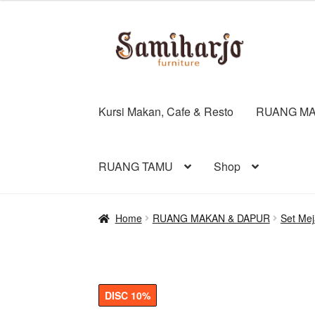
was:
is:
Rp15.000.000.
Rp
Skip
Skip
to
to
navigation
content
Kursi Makan, Cafe & Resto
RUANG MA
RUANG TAMU
Shop
Home
RUANG MAKAN & DAPUR
Set Me
DISC 10%