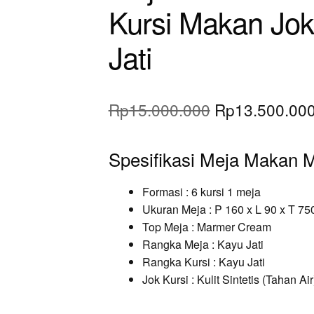
Kursi Makan Jo
Jati
Original
Rp
15.000.000
Rp
13.500.00
price
Spesifikasi Meja Makan 
was:
Rp15.000.000
Formasi : 6 kursi 1 meja
Ukuran Meja : P 160 x L 90 x T 75
Top Meja : Marmer Cream
Rangka Meja : Kayu Jati
Rangka Kursi : Kayu Jati
Jok Kursi : Kulit Sintetis (Tahan Air