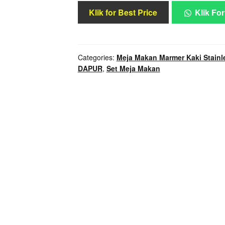
Klik for Best Price
Klik For
Categories:
Meja Makan Marmer Kaki Stainl
DAPUR
,
Set Meja Makan