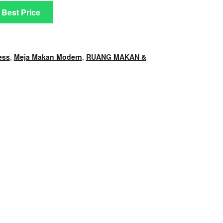
 Best Price
ess
,
Meja Makan Modern
,
RUANG MAKAN &