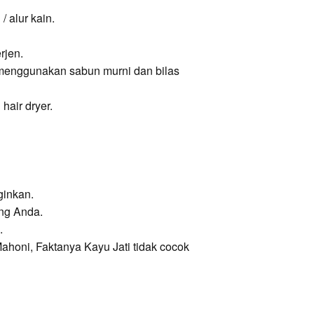
 alur kain.
rjen.
 menggunakan sabun murni dan bilas
hair dryer.
ginkan.
ang Anda.
.
ahoni, Faktanya Kayu Jati tidak cocok