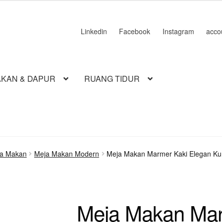
13.500.000.
Linkedin
Facebook
Instagram
acco
KAN & DAPUR
RUANG TIDUR
ja Makan
Meja Makan Modern
Meja Makan Marmer Kaki Elegan Ku
Meja Makan Mar