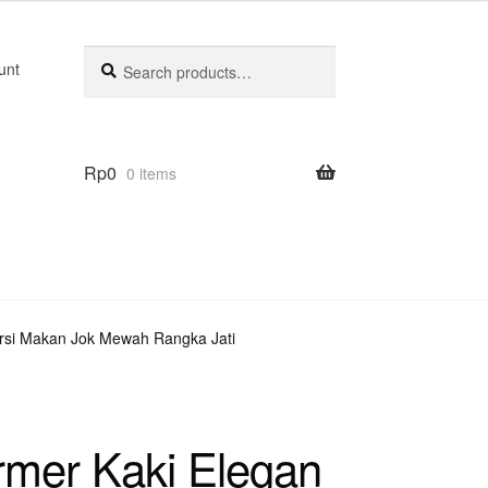
Search
Search
unt
for:
Rp
0
0 items
rsi Makan Jok Mewah Rangka Jati
mer Kaki Elegan