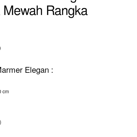
k Mewah Rangka
Current
0
price
Marmer Elegan :
is:
.
Rp13.500.000.
0 cm
)