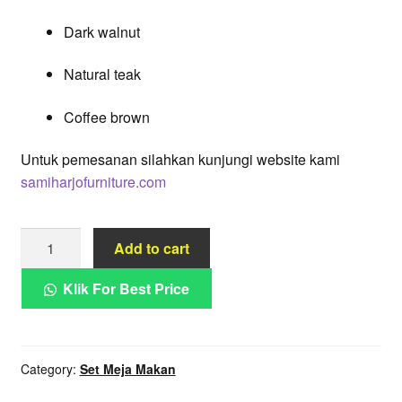
Dark walnut
Natural teak
Coffee brown
Untuk pemesanan silahkan kunjungi website kami
samiharjofurniture.com
Set
Add to cart
Meja
Makan
Klik For Best Price
Bundar
Hitam
Kursi
Category:
Set Meja Makan
Anyaman
Modern