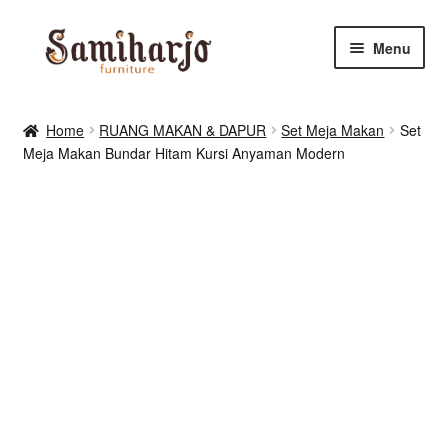
Skip
Skip
Menu
to
to
navigation
content
Kursi Makan, Cafe & Resto
Home
RUANG MAKAN & DAPUR
Set Meja Makan
Set
Meja Makan Bundar Hitam Kursi Anyaman Modern
RUANG MAKAN & DAPUR
RUANG TIDUR
RUANG TAMU
Shop