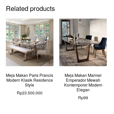
quantity
Related products
Meja Makan Paris Prancis
Meja Makan Marmer
Modern Klasik Residence
Emperador Mewah
Style
Kontemporer Modern
Elegan
Rp
23.500.000
Rp
99