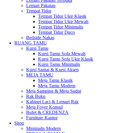
Lemari Pakaian Terbuka
Lemari Pakaian
Tempat Tidur
Tempat Tidur Ukir Klasik
Tempat Tidur Ukir Mewah
Tempat Tidur Minimalis
Tempat Tidur Duco
Bedside Nakas
RUANG TAMU
Kursi Tamu
Kursi Tamu Sofa Mewah
Kursi Tamu Sofa Ukir Klasik
Kursi Tamu Minimalis
Kursi Santai & Kursi Aksen
MEJA TAMU
Meja Tamu Klasik
Meja Tamu Modern
Meja Samping & Meja Sudut
Rak Buku
Kabinet Laci & Lemari Rak
Meja Foyer Konsul
Bufet & CREDENZA
Furniture Kantor
Shop
Minimalis Modern