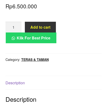
Rp
6.500.000
Sofa
Add to cart
Outdoor
Selonjoran
Klik For Best Price
Busa
Empuk
Tebal
Category:
TERAS & TAMAN
quantity
Description
Description