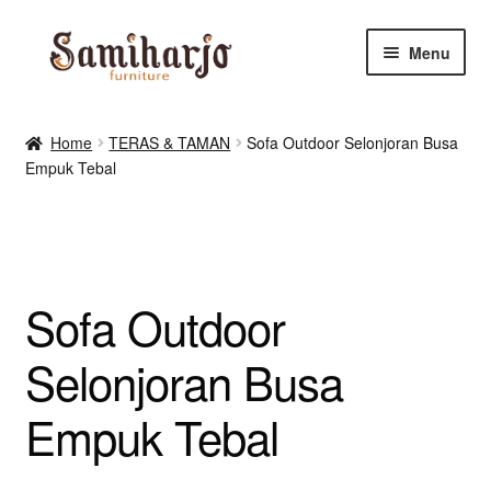
Skip
Skip
Menu
to
to
navigation
content
Kursi Makan, Cafe & Resto
Home
TERAS & TAMAN
Sofa Outdoor Selonjoran Busa
Empuk Tebal
RUANG MAKAN & DAPUR
RUANG TIDUR
RUANG TAMU
Sofa Outdoor
Shop
Selonjoran Busa
Empuk Tebal