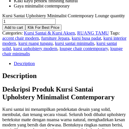
Kaki kayu pendek finishing natural
Gaya minimalist contemporary
Kursi Santai Upholstery Minimalist Contemporary Lounge quantity
Add to cart
Klik For Best Price
Categories:
Kursi Santai & Kursi Aksen
,
RUANG TAMU
Tags:
accent chair modern
,
furniture Jepara
,
kursi busa padat
,
kursi interior
modern
,
kursi ruang tunggu
,
kursi santai minimalis
,
kursi santai
solid
,
kursi upholstery modern
,
lounge chair contemporary
,
lounge
chair minimalis
Description
Description
Deskripsi Produk Kursi Santai
Upholstery Minimalist Contemporary
Kursi santai ini menampilkan pendekatan desain yang solid,
membulat, dan tenang secara visual. Seluruh bodi dibalut upholstery
bertekstur matte dengan nuansa warna natural, menghadirkan kesan
modern yang bersih dan dewasa. Bentuknya ringkas namun berisi,