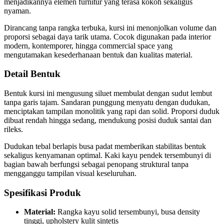
menjadikannya elemen furnitur yang terasa kokoh sekaligus
nyaman.
Dirancang tanpa rangka terbuka, kursi ini menonjolkan volume dan
proporsi sebagai daya tarik utama. Cocok digunakan pada interior
modern, kontemporer, hingga commercial space yang
mengutamakan kesederhanaan bentuk dan kualitas material.
Detail Bentuk
Bentuk kursi ini mengusung siluet membulat dengan sudut lembut
tanpa garis tajam. Sandaran punggung menyatu dengan dudukan,
menciptakan tampilan monolitik yang rapi dan solid. Proporsi duduk
dibuat rendah hingga sedang, mendukung posisi duduk santai dan
rileks.
Dudukan tebal berlapis busa padat memberikan stabilitas bentuk
sekaligus kenyamanan optimal. Kaki kayu pendek tersembunyi di
bagian bawah berfungsi sebagai penopang struktural tanpa
mengganggu tampilan visual keseluruhan.
Spesifikasi Produk
Material:
Rangka kayu solid tersembunyi, busa density
tinggi, upholstery kulit sintetis