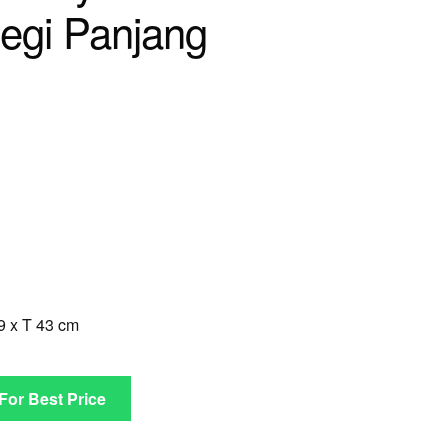
egi Panjang
rrent
ice
3.900.000.
9 x T 43 cm
 For Best Price