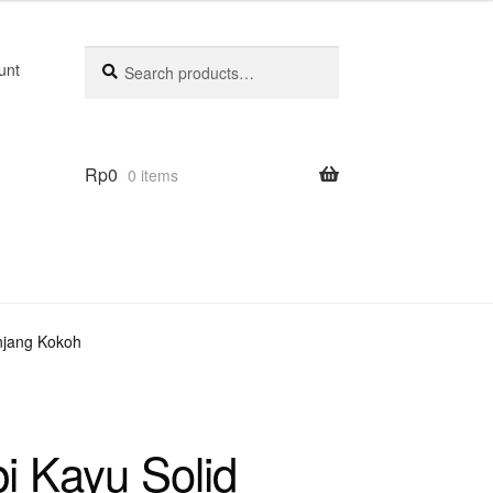
Search
Search
unt
for:
Rp
0
0 items
njang Kokoh
i Kayu Solid