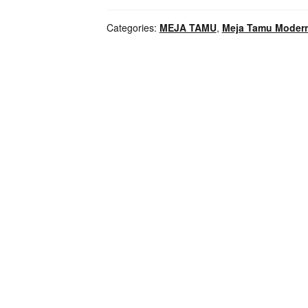
Kayu
Solid
Categories:
MEJA TAMU
,
Meja Tamu Moder
Farmhouse
Persegi
Panjang
Kokoh
quantity