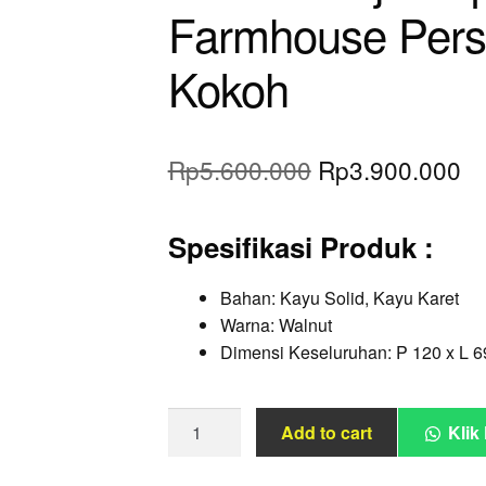
Farmhouse Pers
Kokoh
Original
Cu
Rp
5.600.000
Rp
3.900.000
price
pr
Spesifikasi Produk
:
was:
is:
Rp5.600.000.
Rp
Bahan: Kayu Solid, Kayu Karet
Warna: Walnut
Dimensi Keseluruhan: P 120 x L 6
Desain
Add to cart
Klik
Meja
Kopi