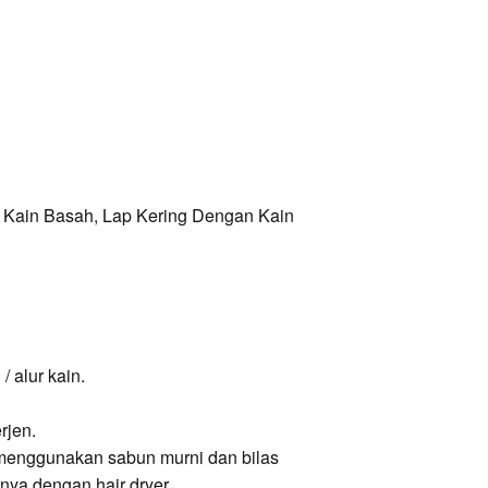
 Kain Basah, Lap Kering Dengan Kain
 alur kain.
rjen.
 menggunakan sabun murni dan bilas
nya dengan hair dryer.