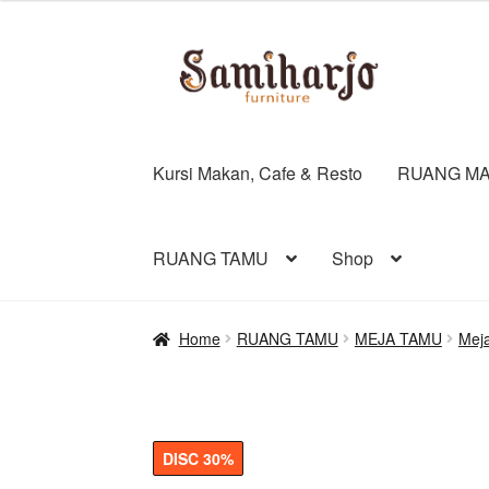
was:
is:
Rp5.600.000.
Rp3.
Skip
Skip
to
to
navigation
content
Kursi Makan, Cafe & Resto
RUANG MA
RUANG TAMU
Shop
Home
RUANG TAMU
MEJA TAMU
Mej
DISC 30%