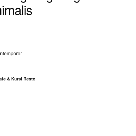
imalis
ontemporer
afe & Kursi Resto