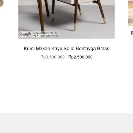
Kursi Makan Kayu Solid Bentayga Brass
Original
Current
Rp
3.500.000
Rp
2.500.000
price
price
was:
is:
Rp3.500.000.
Rp2.500.000.