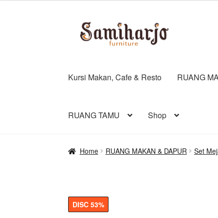
was:
is:
Rp7.500.000.
Rp3.
Skip
Skip
to
to
navigation
content
Kursi Makan, Cafe & Resto
RUANG MA
RUANG TAMU
Shop
Home
RUANG MAKAN & DAPUR
Set Me
DISC 53%