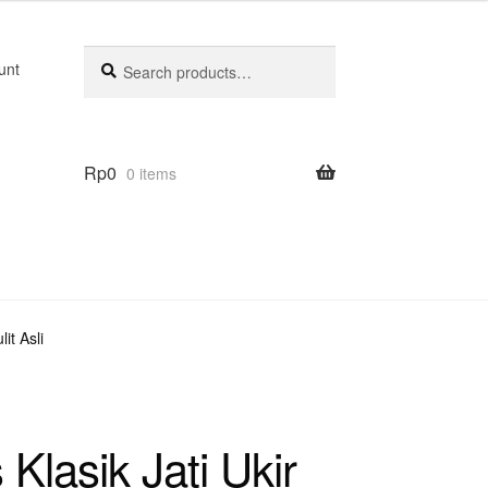
Search
Search
unt
for:
Rp
0
0 items
it Asli
 Klasik Jati Ukir