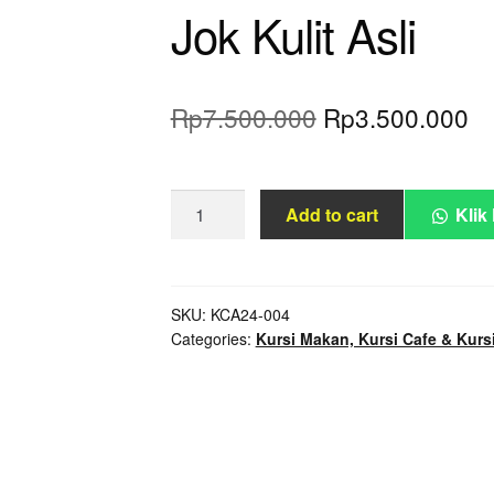
Jok Kulit Asli
Original
Cu
Rp
7.500.000
Rp
3.500.000
price
pr
was:
is:
Kursi
Add to cart
Klik
Rp7.500.000.
Rp
Bar
Raffles
Klasik
Jati
SKU:
KCA24-004
Categories:
Kursi Makan, Kursi Cafe & Kurs
Ukir
Jok
Kulit
Asli
quantity