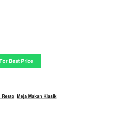
rrent
ice
 For Best Price
3.500.000.
i Resto
,
Meja Makan Klasik