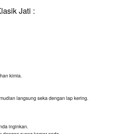
asik Jati :
han kimia.
mudian langsung seka dengan lap kering.
nda inginkan.
an dengan ruang kamar anda.