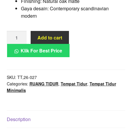
Finishing: Natural oak matte
Gaya desain: Contemporary scandinavian
modern
Dipan
Add to cart
Weave
Noir
Klik For Best Price
Grid
Kayu
Jati
SKU:
TT,26-027
Sandaran
Categories:
RUANG TIDUR
,
Tempat Tidur
,
Tempat Tidur
Anyam
Minimalis
Modern
quantity
Description