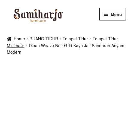
Skip
Skip
Menu
to
to
navigation
content
Kursi Makan, Cafe & Resto
Home
RUANG TIDUR
Tempat Tidur
Tempat Tidur
Minimalis
Dipan Weave Noir Grid Kayu Jati Sandaran Anyam
RUANG MAKAN & DAPUR
Modern
RUANG TIDUR
RUANG TAMU
Shop