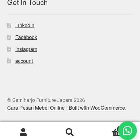
Get In Touch
Linkedin
Facebook
Instagram
account
© Samiharjo Furniture Jepara 2026
Cara Pesan Mebel Online
Built with WooCommerce
.
0
Search
Search