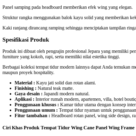
Panel samping pada headboard memberikan efek wing yang elegan.
Struktur rangka menggunakan balok kayu solid yang memberikan ke
Kaki ranjang dirancang ramping sehingga menciptakan tampilan ring
Spesifikasi Produk
Produk ini dibuat oleh pengrajin profesional Jepara yang memiliki pe
furniture yang kokoh, rapi, serta memiliki nilai estetika tinggi.
Berbagai koleksi tempat tidur modern lainnya dapat Anda temukan me
maupun proyek hospitality.
Material :
Kayu jati solid dan rotan alami.
Finishing :
Natural teak matte.
Gaya desain :
Japandi modern natural.
Aplikasi :
Interior rumah modern, apartemen, villa, hotel bouti
Penggunaan khusus :
Kamar tidur utama dengan konsep interi
Penggunaan umum :
Tempat tidur nyaman untuk penggunaan s
Fitur tambahan :
Headboard rotan panel, wing side design, ra
Ciri Khas Produk Tempat Tidur Wing Cane Panel Wing Frame