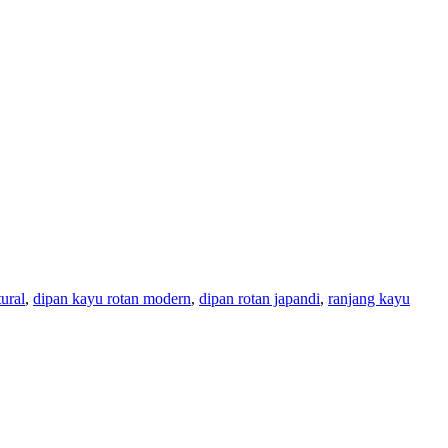
ural
,
dipan kayu rotan modern
,
dipan rotan japandi
,
ranjang kayu