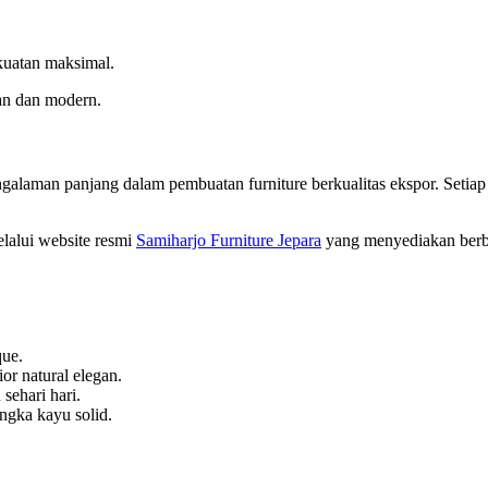
kuatan maksimal.
an dan modern.
ngalaman panjang dalam pembuatan furniture berkualitas ekspor. Setiap
lalui website resmi
Samiharjo Furniture Jepara
yang menyediakan berbag
que.
or natural elegan.
ehari hari.
ngka kayu solid.