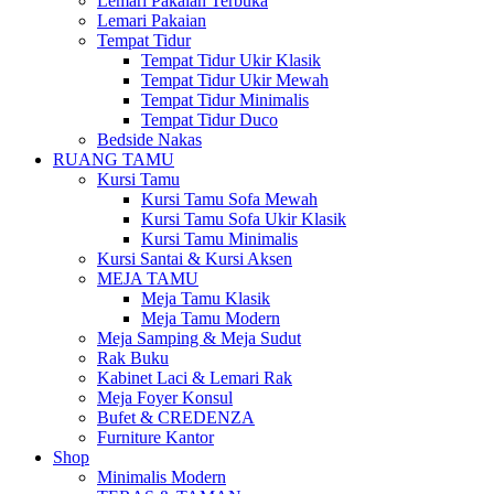
Lemari Pakaian Terbuka
Lemari Pakaian
Tempat Tidur
Tempat Tidur Ukir Klasik
Tempat Tidur Ukir Mewah
Tempat Tidur Minimalis
Tempat Tidur Duco
Bedside Nakas
RUANG TAMU
Kursi Tamu
Kursi Tamu Sofa Mewah
Kursi Tamu Sofa Ukir Klasik
Kursi Tamu Minimalis
Kursi Santai & Kursi Aksen
MEJA TAMU
Meja Tamu Klasik
Meja Tamu Modern
Meja Samping & Meja Sudut
Rak Buku
Kabinet Laci & Lemari Rak
Meja Foyer Konsul
Bufet & CREDENZA
Furniture Kantor
Shop
Minimalis Modern