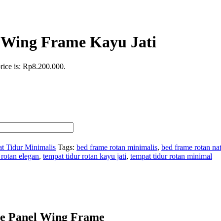
 Wing Frame Kayu Jati
rice is: Rp8.200.000.
t Tidur Minimalis
Tags:
bed frame rotan minimalis
,
bed frame rotan nat
 rotan elegan
,
tempat tidur rotan kayu jati
,
tempat tidur rotan minimal
ne Panel Wing Frame