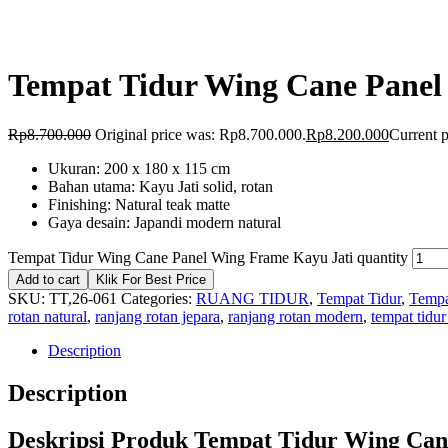
Tempat Tidur Wing Cane Panel
Rp
8.700.000
Original price was: Rp8.700.000.
Rp
8.200.000
Current p
Ukuran: 200 x 180 x 115 cm
Bahan utama: Kayu Jati solid, rotan
Finishing: Natural teak matte
Gaya desain: Japandi modern natural
Tempat Tidur Wing Cane Panel Wing Frame Kayu Jati quantity
Add to cart
Klik For Best Price
SKU:
TT,26-061
Categories:
RUANG TIDUR
,
Tempat Tidur
,
Tempa
rotan natural
,
ranjang rotan jepara
,
ranjang rotan modern
,
tempat tidur
Description
Description
Deskripsi Produk Tempat Tidur Wing Ca