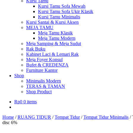
Kursi Tamu
Kursi Tamu Sofa Mewah
Kursi Tamu Sofa Ukir Klasik
Kursi Tamu Minimalis
Kursi Santai & Kursi Aksen
MEJA TAMU
Meja Tamu Klasik
Meja Tamu Modern
Meja Samping & Meja Sudut
Rak Buku
Kabinet Laci & Lemari Rak
Meja Foyer Konsul
Bufet & CREDENZA
Furniture Kantor
Shop
Minimalis Modern
TERAS & TAMAN
Shop Product
Rp
0
0 items
Home
/
RUANG TIDUR
/
Tempat Tidur
/
Tempat Tidur Minimalis
/
disc 6%