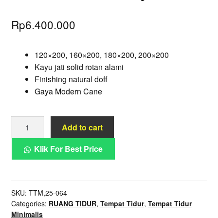
Rp
6.400.000
120×200, 160×200, 180×200, 200×200
Kayu jati solid rotan alami
Finishing natural doff
Gaya Modern Cane
Tempat
Add to cart
Tidur
Modern
Klik For Best Price
Cane
Panel
Kayu
SKU:
TTM,25-064
Jati
Categories:
RUANG TIDUR
,
Tempat Tidur
,
Tempat Tidur
quantity
Minimalis