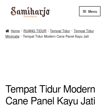
Skip
Skip
Menu
to
to
navigation
content
Kursi Makan, Cafe & Resto
Home
RUANG TIDUR
Tempat Tidur
Tempat Tidur
Minimalis
Tempat Tidur Modern Cane Panel Kayu Jati
RUANG MAKAN & DAPUR
RUANG TIDUR
RUANG TAMU
Shop
Tempat Tidur Modern
Cane Panel Kayu Jati