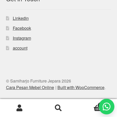
Linkedin
Facebook
Instagram
account
© Samiharjo Furniture Jepara 2026
Cara Pesan Mebel Online
Built with WooCommerce
.
0
Search
Search
for: