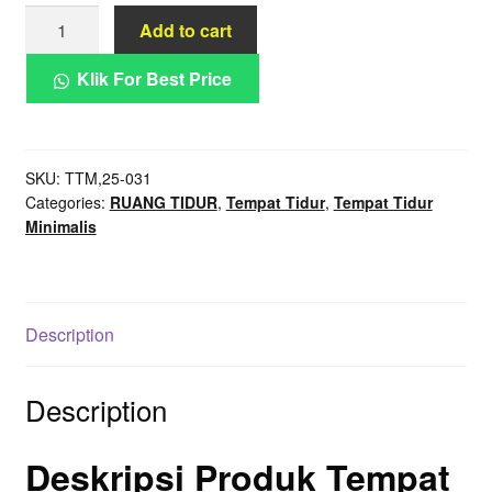
Tempat
Add to cart
Tidur
Kayu
Klik For Best Price
Jati
Cane
Nordic
SKU:
TTM,25-031
Resort
Categories:
RUANG TIDUR
,
Tempat Tidur
,
Tempat Tidur
Minimal
Minimalis
quantity
Description
Description
Deskripsi Produk Tempat