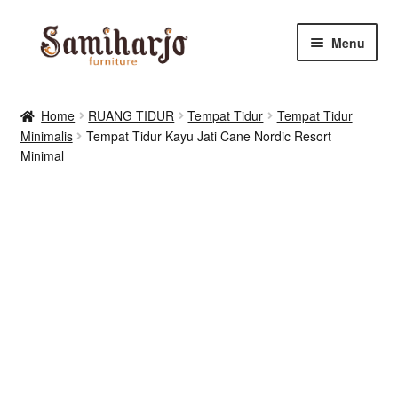
Skip
Skip
Menu
to
to
navigation
content
Kursi Makan, Cafe & Resto
Home
RUANG TIDUR
Tempat Tidur
Tempat Tidur
Minimalis
Tempat Tidur Kayu Jati Cane Nordic Resort
RUANG MAKAN & DAPUR
Minimal
RUANG TIDUR
RUANG TAMU
Shop