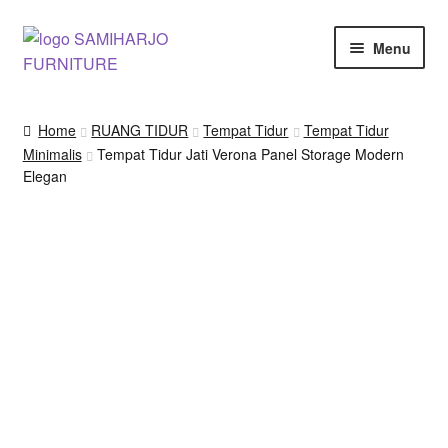
Skip
Skip
Menu
to
to
navigation
content
Kursi Makan, Cafe & Resto
Home
RUANG TIDUR
Tempat Tidur
Tempat Tidur
Minimalis
Tempat Tidur Jati Verona Panel Storage Modern
RUANG MAKAN & DAPUR
Elegan
RUANG TIDUR
RUANG TAMU
Shop