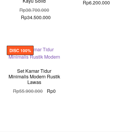
Kayu Solid
Rp
6.200.000
Rp
38.700.000
Original
Current
Rp
34.500.000
price
price
was:
is:
Rp38.700.000.
Rp34.500.000.
DISC 100%
Set Kamar Tidur
Minimalis Modern Rustik
Lawas
Original
Current
Rp
55.900.000
Rp
0
price
price
was:
is:
Rp55.900.000.
Rp0.