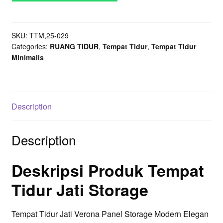
Panel
Storage
SKU:
TTM,25-029
Modern
Categories:
RUANG TIDUR
,
Tempat Tidur
,
Tempat Tidur
Elegan
Minimalis
quantity
Description
Description
Deskripsi Produk Tempat
Tidur Jati Storage
Tempat Tidur Jati Verona Panel Storage Modern Elegan