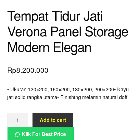
Tempat Tidur Jati
Verona Panel Storage
Modern Elegan
Rp
8.200.000
• Ukuran 120×200, 160×200, 180×200, 200×200• Kayu
jati solid rangka utama• Finishing melamin natural doff
Tempat
Add to cart
Tidur
Jati
Klik For Best Price
Verona