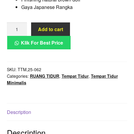
Gaya Japanese Rangka
Tempat
Add to cart
Tidur
Japanese
Klik For Best Price
Rangka
Kayu
Jati
SKU:
TTM,25-062
Minimalis
Categories:
RUANG TIDUR
,
Tempat Tidur
,
Tempat Tidur
quantity
Minimalis
Description
Description