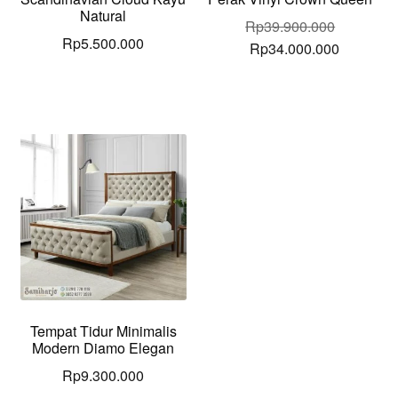
Natural
Rp
39.900.000
Rp
5.500.000
Original
Current
Rp
34.000.000
price
price
was:
is:
Rp39.900.000.
Rp34.000
Tempat Tidur Minimalis
Modern Diamo Elegan
Rp
9.300.000