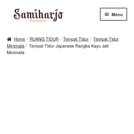
Skip
Skip
Menu
to
to
navigation
content
Kursi Makan, Cafe & Resto
Home
RUANG TIDUR
Tempat Tidur
Tempat Tidur
Minimalis
Tempat Tidur Japanese Rangka Kayu Jati
RUANG MAKAN & DAPUR
Minimalis
RUANG TIDUR
RUANG TAMU
Shop