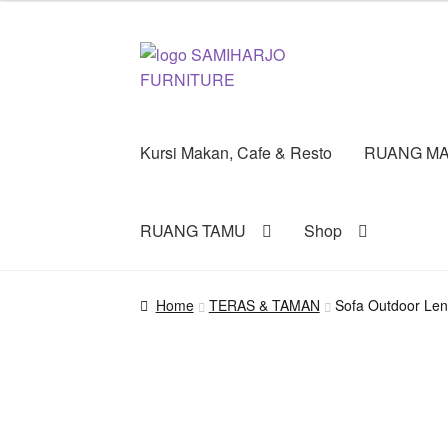
Skip
Skip
to
to
navigation
content
Kursi Makan, Cafe & Resto
RUANG MA
RUANG TAMU
Shop
Home
TERAS & TAMAN
Sofa Outdoor Len