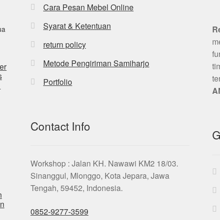
Cara Pesan Mebel Online
Syarat & Ketentuan
R
me
return policy
fu
Metode Pengiriman Samiharjo
ti
er
s
te
Portfolio
n
A
Contact Info
G
Workshop : Jalan KH. Nawawi KM2 18/03.
Sinanggul, Mlonggo, Kota Jepara, Jawa
Tengah, 59452, Indonesia.
n
n
0852-9277-3599