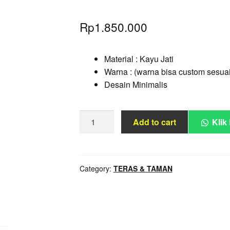
Rp
1.850.000
Material : Kayu Jati
Warna : (warna bisa custom sesua
Desain Minimalis
Sofa
Add to cart
Klik
Outdoor
Lengkung
S
Unik
Category:
TERAS & TAMAN
quantity