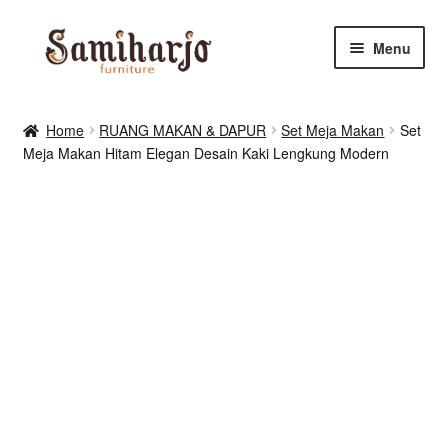
Skip
Skip
Menu
to
to
navigation
content
Kursi Makan, Cafe & Resto
Home
RUANG MAKAN & DAPUR
Set Meja Makan
Set
Meja Makan Hitam Elegan Desain Kaki Lengkung Modern
RUANG MAKAN & DAPUR
RUANG TIDUR
RUANG TAMU
Shop