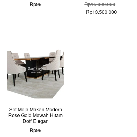
Rp
99
Rp
15.000.000
Original
Current
Rp
13.500.000
price
price
was:
is:
Rp15.000.000.
Rp13.500
Set Meja Makan Modern
Rose Gold Mewah Hitam
Doff Elegan
Rp
99