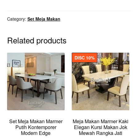
Elegan
Desain
Category:
Set Meja Makan
Kaki
Lengkung
Modern
Related products
quantity
DISC 10%
Set Meja Makan Marmer
Meja Makan Marmer Kaki
Putih Kontemporer
Elegan Kursi Makan Jok
Modern Edge
Mewah Rangka Jati