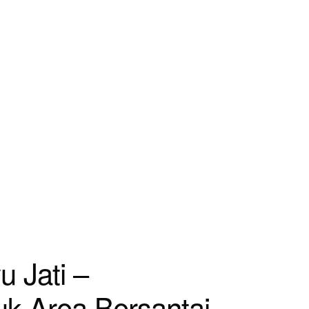
 Jati –
k Area Bersantai