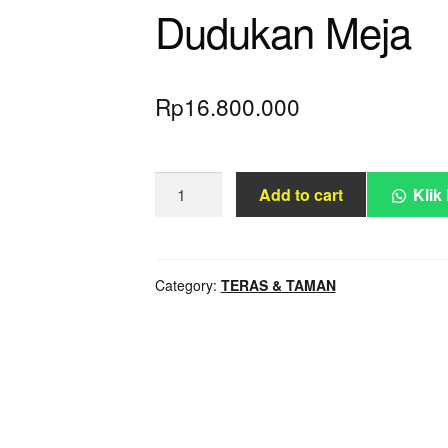
Dudukan Meja
Rp
16.800.000
Set
Add to cart
Klik
Kursi
Sofa
3
Dudukan
Category:
TERAS & TAMAN
2
Dudukan
Meja
quantity