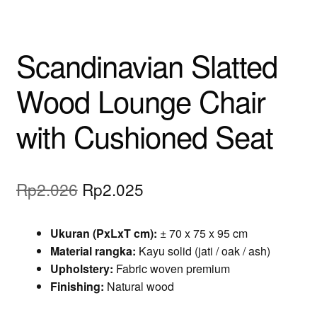
Scandinavian Slatted
Wood Lounge Chair
with Cushioned Seat
Original
Current
Rp
2.026
Rp
2.025
price
price
Ukuran (PxLxT cm):
± 70 x 75 x 95 cm
was:
is:
Material rangka:
Kayu solid (jati / oak / ash)
Rp2.026.
Rp2.025.
Upholstery:
Fabric woven premium
Finishing:
Natural wood