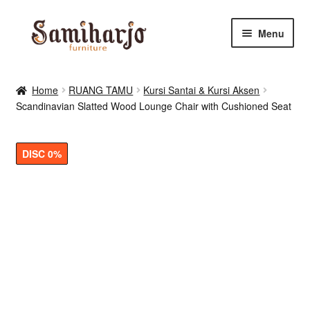
Skip
Skip
Menu
to
to
navigation
content
Kursi Makan, Cafe & Resto
Home
RUANG TAMU
Kursi Santai & Kursi Aksen
Scandinavian Slatted Wood Lounge Chair with Cushioned Seat
RUANG MAKAN & DAPUR
RUANG TIDUR
DISC 0%
RUANG TAMU
Shop