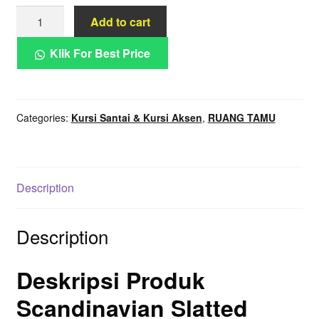
Scandinavian
Add to cart
Slatted
Wood
Klik For Best Price
Lounge
Chair
with
Categories:
Kursi Santai & Kursi Aksen
,
RUANG TAMU
Cushioned
Seat
quantity
Description
Description
Deskripsi Produk
Scandinavian Slatted