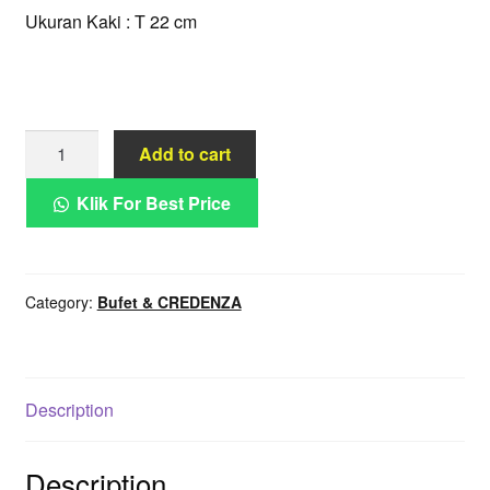
Ukuran Kaki : T 22 cm
Rangka
Add to cart
Besi
Industrial
Klik For Best Price
Meja
TV
quantity
Category:
Bufet & CREDENZA
Description
Description