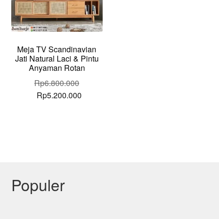
Meja TV Scandinavian
Jati Natural Laci & Pintu
Anyaman Rotan
Rp
6.800.000
Original
Current
Rp
5.200.000
price
price
was:
is:
Rp6.800.000.
Rp5.200.000.
Populer