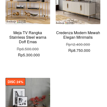
Meja TV Rangka
Credenza Modern Mewah
Stainless Steel warna
Elegan Minimalis
Doff Emas
Rp
12.400.000
Rp
6.500.000
Original
Current
Rp
8.750.000
Original
Current
Rp
5.300.000
price
price
price
price
was:
is:
was:
is:
Rp12.400.000.
Rp8.750.
Rp6.500.000.
Rp5.300.000.
DISC 24%