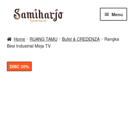
Skip
Skip
Menu
to
to
navigation
content
Kursi Makan, Cafe & Resto
Home
RUANG TAMU
Bufet & CREDENZA
Rangka
Besi Industrial Meja TV
RUANG MAKAN & DAPUR
RUANG TIDUR
DISC 30%
RUANG TAMU
Shop