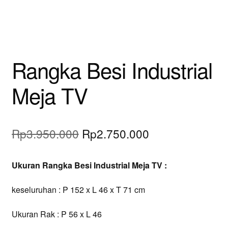
Rangka Besi Industrial
Meja TV
Original
Current
Rp
3.950.000
Rp
2.750.000
price
price
Ukuran Rangka Besi Industrial Meja TV :
was:
is:
Rp3.950.000.
Rp2.750.000.
keseluruhan : P 152
x L 46 x T 71 cm
Ukuran
Rak :
P 56 x L 46