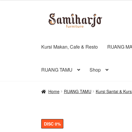
was:
is:
Rp2.026.
Rp2.025.
Skip
Skip
to
to
navigation
content
Kursi Makan, Cafe & Resto
RUANG MA
RUANG TAMU
Shop
Home
RUANG TAMU
Kursi Santai & Kurs
DISC 0%