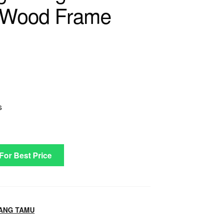
c Wood Frame
s
 For Best Price
ANG TAMU