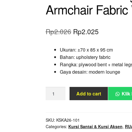
Armchair Fabri
Original
Current
Rp
2.026
Rp
2.025
price
price
Ukuran: ±70 x 85 x 95 cm
was:
is:
Bahan: upholstery fabric
Rp2.026.
Rp2.025.
Rangka: plywood bent + metal leg
Gaya desain: modern lounge
Modern
Add to cart
Klik
Reclining
Lounge
Armchair
Fabric
SKU:
KSKA26-101
Categories:
Kursi Santai & Kursi Aksen
,
RU
Wood