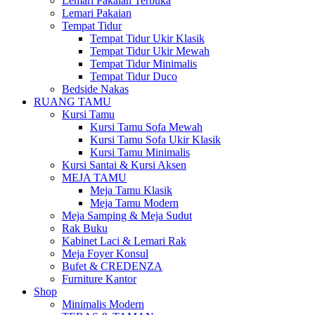
Lemari Pakaian Terbuka
Lemari Pakaian
Tempat Tidur
Tempat Tidur Ukir Klasik
Tempat Tidur Ukir Mewah
Tempat Tidur Minimalis
Tempat Tidur Duco
Bedside Nakas
RUANG TAMU
Kursi Tamu
Kursi Tamu Sofa Mewah
Kursi Tamu Sofa Ukir Klasik
Kursi Tamu Minimalis
Kursi Santai & Kursi Aksen
MEJA TAMU
Meja Tamu Klasik
Meja Tamu Modern
Meja Samping & Meja Sudut
Rak Buku
Kabinet Laci & Lemari Rak
Meja Foyer Konsul
Bufet & CREDENZA
Furniture Kantor
Shop
Minimalis Modern