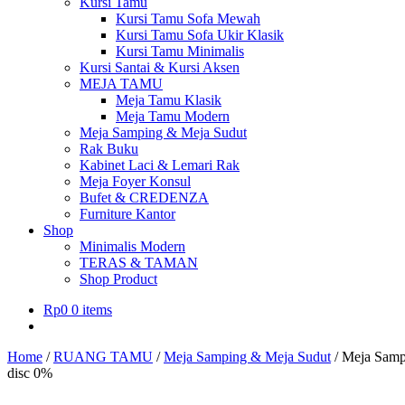
Kursi Tamu
Kursi Tamu Sofa Mewah
Kursi Tamu Sofa Ukir Klasik
Kursi Tamu Minimalis
Kursi Santai & Kursi Aksen
MEJA TAMU
Meja Tamu Klasik
Meja Tamu Modern
Meja Samping & Meja Sudut
Rak Buku
Kabinet Laci & Lemari Rak
Meja Foyer Konsul
Bufet & CREDENZA
Furniture Kantor
Shop
Minimalis Modern
TERAS & TAMAN
Shop Product
Rp
0
0 items
Home
/
RUANG TAMU
/
Meja Samping & Meja Sudut
/
Meja Samp
disc 0%