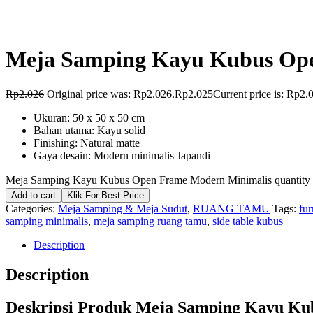
Meja Samping Kayu Kubus Ope
Rp
2.026
Original price was: Rp2.026.
Rp
2.025
Current price is: Rp2.
Ukuran: 50 x 50 x 50 cm
Bahan utama: Kayu solid
Finishing: Natural matte
Gaya desain: Modern minimalis Japandi
Meja Samping Kayu Kubus Open Frame Modern Minimalis quantity
Add to cart
Klik For Best Price
Categories:
Meja Samping & Meja Sudut
,
RUANG TAMU
Tags:
fur
samping minimalis
,
meja samping ruang tamu
,
side table kubus
Description
Description
Deskripsi Produk Meja Samping Kayu Ku