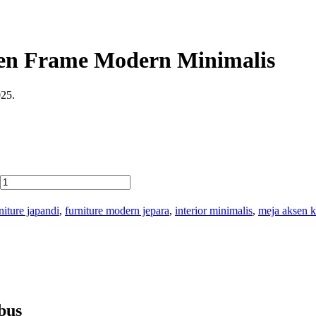
n Frame Modern Minimalis
025.
niture japandi
,
furniture modern jepara
,
interior minimalis
,
meja aksen 
bus