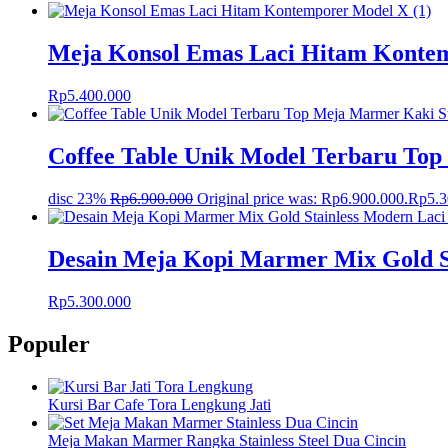
Meja Konsol Emas Laci Hitam Konte
Rp
5.400.000
Coffee Table Unik Model Terbaru Top
disc 23%
Rp
6.900.000
Original price was: Rp6.900.000.
Rp
5.
Desain Meja Kopi Marmer Mix Gold S
Rp
5.300.000
Populer
Kursi Bar Cafe Tora Lengkung Jati
Meja Makan Marmer Rangka Stainless Steel Dua Cincin