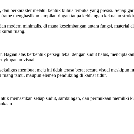
dan berkarakter melalui bentuk kubus terbuka yang presisi. Setiap garis
frame menghasilkan tampilan ringan tanpa kehilangan kekuatan struktu
i dan modern minimalis, di mana keseimbangan antara fungsi, material 
 ukuran ruang.
jar. Bagian atas berbentuk persegi tebal dengan sudut halus, mencipta
enyimpanan visual.
aligus membuat meja ini tidak terasa berat secara visual meskipun me
n ruang tamu, maupun elemen pendukung di kamar tidur.
 untuk memastikan setiap sudut, sambungan, dan permukaan memiliki kua
mukaan.