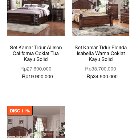
Set Kamar Tidur Allison
Set Kamar Tidur Florida
California Coklat Tua
Isabella Warna Coklat
Kayu Solid
Kayu Solid
Rp
27.600.000
Rp
38.700.000
Original
Current
Original
Current
Rp
19.900.000
Rp
34.500.000
price
price
price
price
was:
is:
was:
is:
Rp27.600.000.
Rp19.900.000.
Rp38.700.000.
Rp34.500
DISC 11%