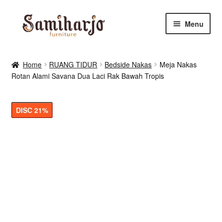
Skip
Skip
Menu
to
to
navigation
content
Kursi Makan, Cafe & Resto
Home
RUANG TIDUR
Bedside Nakas
Meja Nakas
Rotan Alami Savana Dua Laci Rak Bawah Tropis
RUANG MAKAN & DAPUR
RUANG TIDUR
DISC 21%
RUANG TAMU
Shop