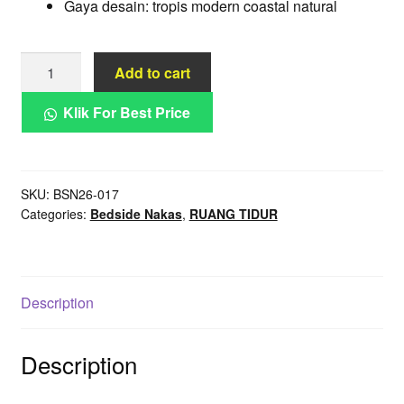
Gaya desain: tropis modern coastal natural
Meja
Add to cart
Nakas
Rotan
Klik For Best Price
Alami
Savana
Dua
SKU:
BSN26-017
Laci
Categories:
Bedside Nakas
,
RUANG TIDUR
Rak
Bawah
Tropis
quantity
Description
Description