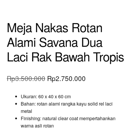
Meja Nakas Rotan
Alami Savana Dua
Laci Rak Bawah Tropis
Original
Current
Rp
3.500.000
Rp
2.750.000
price
price
Ukuran: 60 x 40 x 60 cm
was:
is:
Bahan: rotan alami rangka kayu solid rel laci
Rp3.500.000.
Rp2.750.000.
metal
Finishing: natural clear coat mempertahankan
warna asli rotan