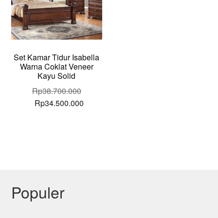
Set Kamar Tidur Isabella
Warna Coklat Veneer
Kayu Solid
Rp
38.700.000
Original
Current
Rp
34.500.000
price
price
was:
is:
Rp38.700.000.
Rp34.500.000.
Populer