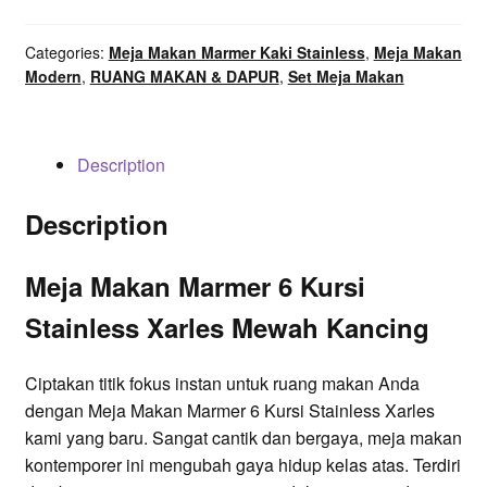
Kursi
Stainless
Categories:
Meja Makan Marmer Kaki Stainless
,
Meja Makan
Xarles
Modern
,
RUANG MAKAN & DAPUR
,
Set Meja Makan
Mewah
Kancing
quantity
Description
Description
Meja Makan Marmer 6 Kursi
Stainless Xarles Mewah Kancing
Ciptakan titik fokus instan untuk ruang makan Anda
dengan Meja Makan Marmer 6 Kursi Stainless Xarles
kami yang baru. Sangat cantik dan bergaya, meja makan
kontemporer ini mengubah gaya hidup kelas atas. Terdiri