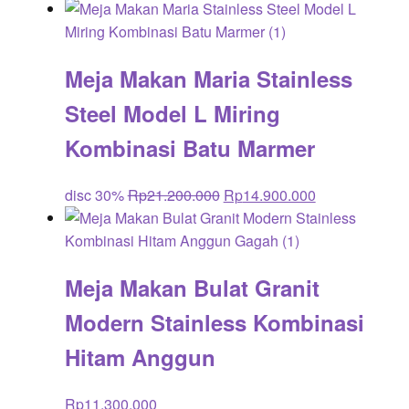
Meja Makan Maria Stainless
Steel Model L Miring
Kombinasi Batu Marmer
Original
Current
disc 30%
Rp
21.200.000
Rp
14.900.000
price
price
was:
is:
Rp21.200.000.
Rp14.900.000
Meja Makan Bulat Granit
Modern Stainless Kombinasi
Hitam Anggun
Rp
11.300.000