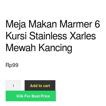
Meja Makan Marmer 6
Kursi Stainless Xarles
Mewah Kancing
Rp
99
Meja
Add to cart
Makan
Marmer
Klik For Best Price
6