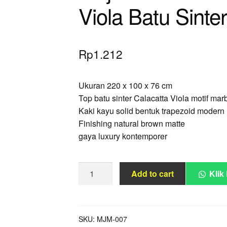
Viola Batu Sint
Rp
1.212
Ukuran 220 x 100 x 76 cm
Top batu sinter Calacatta Viola motif ma
Kaki kayu solid bentuk trapezoid modern
Finishing natural brown matte
gaya luxury kontemporer
Meja
Add to cart
Klik
Makan
Dunstan
Calacatta
Viola
SKU:
MJM-007