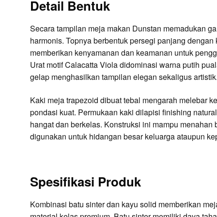
Detail Bentuk
Secara tampilan meja makan Dunstan memadukan gari
harmonis. Topnya berbentuk persegi panjang dengan
memberikan kenyamanan dan keamanan untuk penggun
Urat motif Calacatta Viola didominasi warna putih pu
gelap menghasilkan tampilan elegan sekaligus artistik
Kaki meja trapezoid dibuat tebal mengarah melebar k
pondasi kuat. Permukaan kaki dilapisi finishing natura
hangat dan berkelas. Konstruksi ini mampu menahan 
digunakan untuk hidangan besar keluarga ataupun kep
Spesifikasi Produk
Kombinasi batu sinter dan kayu solid memberikan meja
material kelas premium. Batu sinter memiliki daya tah