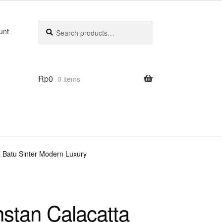
Search
Search
unt
for:
Rp
0
0 items
 Batu Sinter Modern Luxury
stan Calacatta