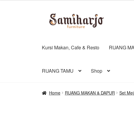
Skip
Skip
to
to
navigation
content
Kursi Makan, Cafe & Resto
RUANG MA
RUANG TAMU
Shop
Home
RUANG MAKAN & DAPUR
Set Me