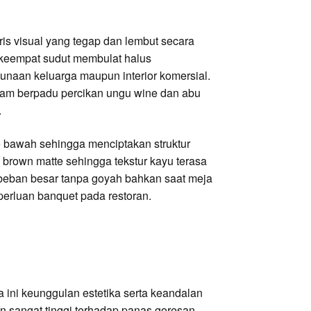
s visual yang tegap dan lembut secara
 keempat sudut membulat halus
aan keluarga maupun interior komersial.
alam berpadu percikan ungu wine dan abu
.
e bawah sehingga menciptakan struktur
l brown matte sehingga tekstur kayu terasa
beban besar tanpa goyah bahkan saat meja
erluan banquet pada restoran.
 ini keunggulan estetika serta keandalan
an sangat tinggi terhadap panas goresan