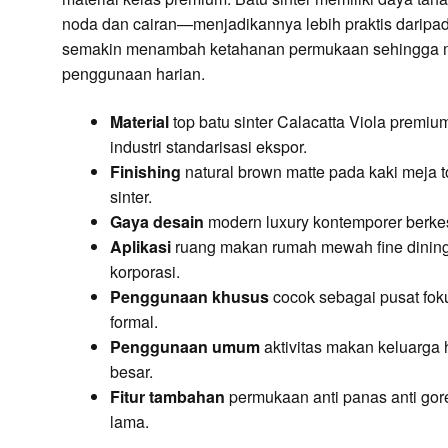
noda dan cairan—menjadikannya lebih praktis daripad
semakin menambah ketahanan permukaan sehingga m
penggunaan harian.
Material
top batu sinter Calacatta Viola premiu
industri standarisasi ekspor.
Finishing
natural brown matte pada kaki meja 
sinter.
Gaya desain
modern luxury kontemporer berkes
Aplikasi
ruang makan rumah mewah fine dining r
korporasi.
Penggunaan khusus
cocok sebagai pusat fok
formal.
Penggunaan umum
aktivitas makan keluarga 
besar.
Fitur tambahan
permukaan anti panas anti gore
lama.