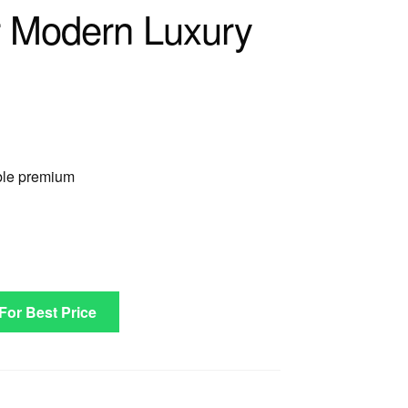
er Modern Luxury
rble premium
 For Best Price