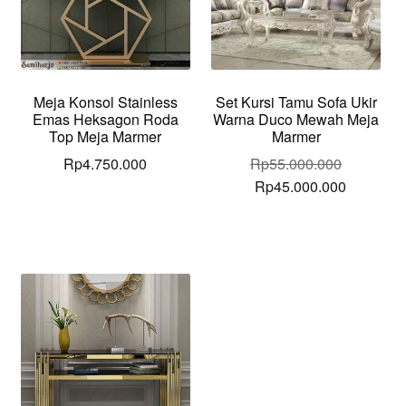
Meja Konsol Stainless
Set Kursi Tamu Sofa Ukir
Emas Heksagon Roda
Warna Duco Mewah Meja
Top Meja Marmer
Marmer
Rp
4.750.000
Rp
55.000.000
Original
Current
Rp
45.000.000
price
price
was:
is:
Rp55.000.000.
Rp45.000