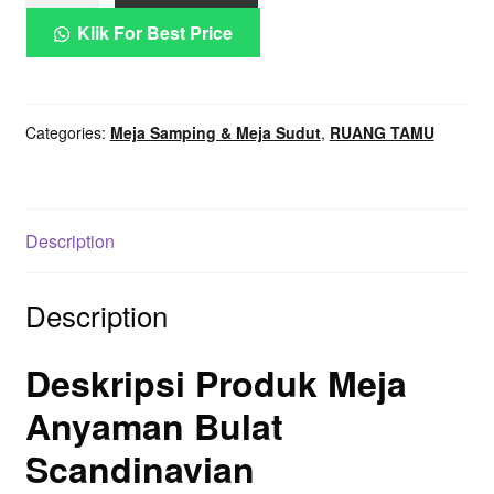
Bulat
Klik For Best Price
Drum
Scandinavian
Wicker
Categories:
Meja Samping & Meja Sudut
,
RUANG TAMU
Side
Table
quantity
Description
Description
Deskripsi Produk Meja
Anyaman Bulat
Scandinavian