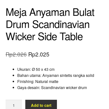
Meja Anyaman Bulat
Drum Scandinavian
Wicker Side Table
Original
Current
Rp
2.026
Rp
2.025
price
price
Ukuran: Ø 50 x 43 cm
was:
is:
Bahan utama: Anyaman sintetis rangka solid
Rp2.026.
Rp2.025.
Finishing: Natural matte
Gaya desain: Scandinavian wicker drum
Meja
Add to cart
Anyaman