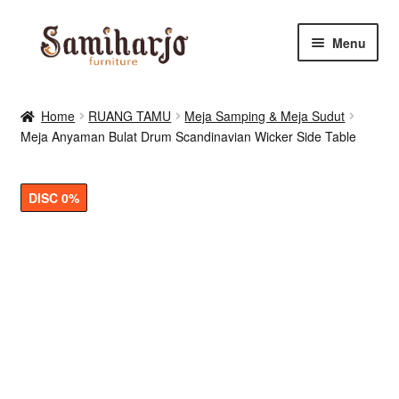
Skip
Skip
Menu
to
to
navigation
content
Kursi Makan, Cafe & Resto
Home
RUANG TAMU
Meja Samping & Meja Sudut
Meja Anyaman Bulat Drum Scandinavian Wicker Side Table
RUANG MAKAN & DAPUR
RUANG TIDUR
DISC 0%
RUANG TAMU
Shop