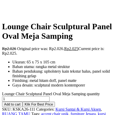
Lounge Chair Sculptural Panel
Oval Meja Samping
Rp
2.026
Original price was: Rp2.026.
Rp
2.025
Current price is:
Rp2.025.
Ukuran: 65 x 75 x 105 cm
Bahan utama: rangka metal struktur
Bahan pendukung: upholstery kain tekstur halus, panel solid
finishing gelap
Finishing: metal hitam doff, panel matte
Gaya desain: sculptural modern kontemporer
Lounge Chair Sculptural Panel Oval Meja Samping quantity
Add to cart
Klik For Best Price
SKU:
KSKA26-111
Categories:
Kursi Santai & Kursi Aksen
,
RUANG TAMU
Tags:
accent chair unik
,
furniture Jepara
,
kursi