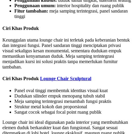
Penggunaan khusus:
duduk santai singkat, statement seating
Penggunaan umum:
interior hospitality dan ruang publik
Fitur tambahan:
meja samping terintegrasi, panel sandaran
tinggi
Ciri Khas Produk
Keunggulan utama lounge chair ini terletak pada keberanian bentuk
dan integrasi fungsi. Panel sandaran tinggi menciptakan privasi
visual sekaligus kesan monumental, sementara dudukan empuk
memastikan kenyamanan duduk. Meja samping terintegrasi
menjadikan kursi ini solusi praktis tanpa memerlukan furnitur
tambahan.
Ciri Khas Produk
Lounge Chair Sculptural
Panel oval tinggi membentuk identitas visual kuat
Dudukan silinder empuk menopang tubuh stabil
Meja samping terintegrasi menambah fungsi praktis
Struktur metal kokoh dan proporsional
Sangat cocok sebagai focal point ruang publik
Lounge chair ini ideal digunakan pada interior yang membutuhkan
elemen duduk berkarakter kuat dan fungsional. Sangat sesuai
ditempatkan di lobi hotel, lounge eksklusif, maupun ruang publik