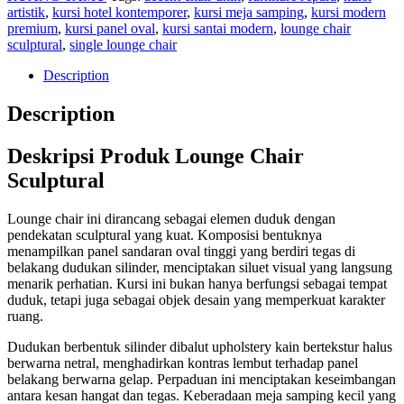
artistik
,
kursi hotel kontemporer
,
kursi meja samping
,
kursi modern
premium
,
kursi panel oval
,
kursi santai modern
,
lounge chair
sculptural
,
single lounge chair
Description
Description
Deskripsi Produk Lounge Chair
Sculptural
Lounge chair ini dirancang sebagai elemen duduk dengan
pendekatan sculptural yang kuat. Komposisi bentuknya
menampilkan panel sandaran oval tinggi yang berdiri tegas di
belakang dudukan silinder, menciptakan siluet visual yang langsung
menarik perhatian. Kursi ini bukan hanya berfungsi sebagai tempat
duduk, tetapi juga sebagai objek desain yang memperkuat karakter
ruang.
Dudukan berbentuk silinder dibalut upholstery kain bertekstur halus
berwarna netral, menghadirkan kontras lembut terhadap panel
belakang berwarna gelap. Perpaduan ini menciptakan keseimbangan
antara kesan hangat dan tegas. Keberadaan meja samping kecil yang