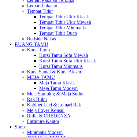
Lemari Pakaian Terbuka
Lemari Pakaian
Tempat Tidur
Tempat Tidur Ukir Klasik
Tempat Tidur Ukir Mewah
Tempat Tidur Minimalis
Tempat Tidur Duco
Bedside Nakas
RUANG TAMU
Kursi Tamu
Kursi Tamu Sofa Mewah
Kursi Tamu Sofa Ukir Klasik
Kursi Tamu Minimalis
Kursi Santai & Kursi Aksen
MEJA TAMU
Meja Tamu Klasik
Meja Tamu Modern
Meja Samping & Meja Sudut
Rak Buku
Kabinet Laci & Lemari Rak
Meja Foyer Konsul
Bufet & CREDENZA
Furniture Kantor
Shop
Minimalis Modern