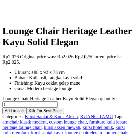
Lounge Chair Heritage Leather
Kayu Solid Elegan
Rp
2.026
Original price was: Rp2.026.
Rp
2.025
Current price is:
Rp2.025.
Ukuran: ±88 x 92 x 78 cm
Bahan: Kulit asli, rangka kayu solid
Finishing: Kayu coklat gelap matte
Gaya: Modern heritage lounge
Lounge Chair Heritage Leather Kayu Solid Elegan quantity
Add to cart
Klik For Best Price
Categories:
Kursi Santai & Kursi Aksen
,
RUANG TAMU
Tags:
armchair klasik modern
,
custom lounge chair
,
furniture kulit jepara
,
heritage lounge chair
,
kursi aksen mewah
,
kursi hotel butik
,
kursi
kulit premium
,
kursi santai kayu
,
lounge chair elegan
,
lounge chair