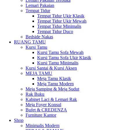
Lemari Pakaian Terbuka
Lemari Pakaian
Tempat Tidur
Tempat Tidur Ukir Klasik
Tempat Tidur Ukir Mewah
Tempat Tidur Minimalis
Tempat Tidur Duco
Bedside Nakas
RUANG TAMU
Kursi Tamu
Kursi Tamu Sofa Mewah
Kursi Tamu Sofa Ukir Klasik
Kursi Tamu Minimalis
Kursi Santai & Kursi Aksen
MEJA TAMU
Meja Tamu Klasik
Meja Tamu Modern
Meja Samping & Meja Sudut
Rak Buku
Kabinet Laci & Lemari Rak
Meja Foyer Konsul
Bufet & CREDENZA
Furniture Kantor
Shop
Minimalis Modern