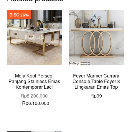
DISC 26%
Meja Kopi Persegi
Foyer Marmer Carrara
Panjang Stainless Emas
Console Table Foyer 3
Kontemporer Laci
Lingkaran Emas Top
Rp
8.200.000
Rp
99
Original
Current
Rp
6.100.000
price
price
was:
is:
Rp8.200.000.
Rp6.100.000.