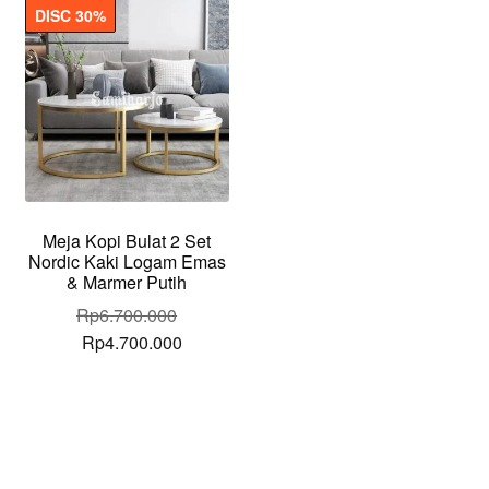
DISC 30%
Meja Kopi Bulat 2 Set
Nordic Kaki Logam Emas
& Marmer Putih
Rp
6.700.000
Original
Current
Rp
4.700.000
price
price
was:
is:
Rp6.700.000.
Rp4.700.000.