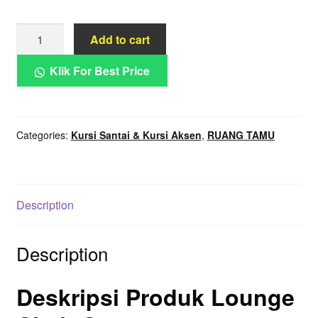
Lounge
Add to cart
Chair
Compact
Klik For Best Price
Upholstery
Rounded
Modern
Categories:
Kursi Santai & Kursi Aksen
,
RUANG TAMU
quantity
Description
Description
Deskripsi Produk Lounge