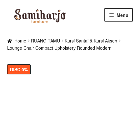
Skip
Skip
Menu
to
to
navigation
content
Kursi Makan, Cafe & Resto
Home
RUANG TAMU
Kursi Santai & Kursi Aksen
Lounge Chair Compact Upholstery Rounded Modern
RUANG MAKAN & DAPUR
RUANG TIDUR
DISC 0%
RUANG TAMU
Shop