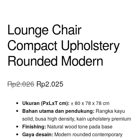
Lounge Chair
Compact Upholstery
Rounded Modern
Original
Current
Rp
2.026
Rp
2.025
price
price
Ukuran (PxLxT cm):
± 80 x 78 x 78 cm
was:
is:
Bahan utama dan pendukung:
Rangka kayu
Rp2.026.
Rp2.025.
solid, busa high density, kain upholstery premium
Finishing:
Natural wood tone pada base
Gaya desain:
Modern rounded contemporary