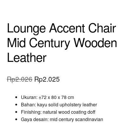
Lounge Accent Chair
Mid Century Wooden
Leather
Original
Current
Rp
2.026
Rp
2.025
price
price
Ukuran: ±72 x 80 x 78 cm
was:
is:
Bahan: kayu solid upholstery leather
Rp2.026.
Rp2.025.
Finishing: natural wood coating doff
Gaya desain: mid century scandinavian