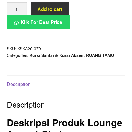
Lounge
Add to cart
Accent
Chair
Klik For Best Price
Mid
Century
Wooden
SKU:
KSKA26-079
Leather
Categories:
Kursi Santai & Kursi Aksen
,
RUANG TAMU
quantity
Description
Description
Deskripsi Produk Lounge