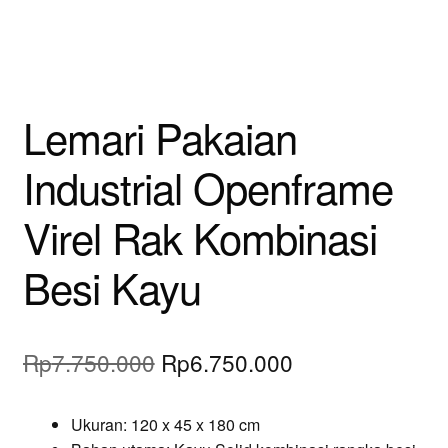
Lemari Pakaian
Industrial Openframe
Virel Rak Kombinasi
Besi Kayu
Original
Current
Rp
7.750.000
Rp
6.750.000
price
price
Ukuran: 120 x 45 x 180 cm
was:
is: