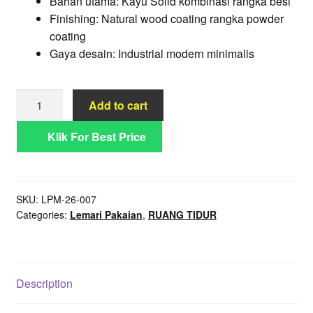
Bahan utama: Kayu Solid kombinasi rangka besi
Rp7.750.000.
Rp6.750.000.
Finishing: Natural wood coating rangka powder
coating
Gaya desain: Industrial modern minimalis
Lemari
Add to cart
Pakaian
Industrial
Klik For Best Price
Openframe
Virel
Rak
SKU:
LPM-26-007
Kombinasi
Categories:
Lemari Pakaian
,
RUANG TIDUR
Besi
Kayu
quantity
Description