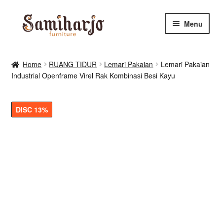
Skip
Skip
Menu
to
to
navigation
content
Kursi Makan, Cafe & Resto
Home
RUANG TIDUR
Lemari Pakaian
Lemari Pakaian
Industrial Openframe Virel Rak Kombinasi Besi Kayu
RUANG MAKAN & DAPUR
RUANG TIDUR
DISC 13%
RUANG TAMU
Shop