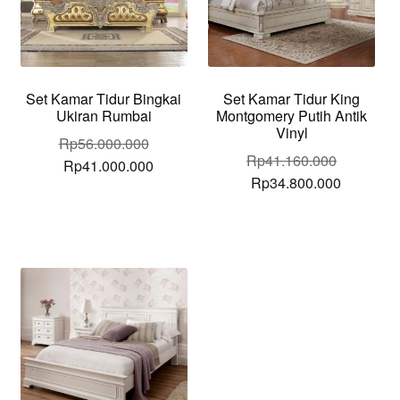
Set Kamar Tidur Bingkai
Set Kamar Tidur King
Ukiran Rumbai
Montgomery Putih Antik
Vinyl
Rp
56.000.000
Rp
41.160.000
Original
Current
Rp
41.000.000
Original
Current
Rp
34.800.000
price
price
price
price
was:
is:
was:
is:
Rp56.000.000.
Rp41.000.000.
Rp41.160.000.
Rp34.800