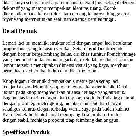
tidak hanya sebagai media penyimpanan, tetapi juga sebagai elemen
dekoratif yang mampu memperkuat identitas ruang. Cocok
ditempatkan pada kamar tidur utama, ruang keluarga, hingga area
foyer yang membutuhkan sentuhan estetika bernilai tinggi.
Detail Bentuk
Lemari laci ini memiliki struktur solid dengan empat laci berukuran
proporsional yang tersusun vertikal. Setiap fasad laci dibentuk
dengan kontur bergelombang halus, ciri khas furnitur French vintage
yang menonjolkan kelembutan garis dan keindahan siluet. Lekukan
lembut tersebut menciptakan dimensi visual yang kaya, membuat
permukaan laci terlihat hidup dan tidak monoton.
Knop logam ukir antik ditempatkan simetris pada setiap laci,
menjadi aksen dekoratif yang memperkuat karakter klasik. Detail
ukiran pada knop menghadirkan nuansa heritage yang autentik.
Bagian atas lemari menggunakan top kayu solid berfinishing natural
dengan profil tepi melengkung, memberikan sentuhan hangat
sekaligus kontras elegan terhadap warna sage pada badan kabinet.
Kaki pendek berbentuk bulat menopang keseluruhan struktur
dengan stabil, menjaga proporsi tetap seimbang dan anggun.
Spesifikasi Produk