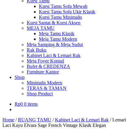
Kursi Tamu
Kursi Tamu Sofa Mewah
Kursi Tamu Sofa Ukir Klasik
Kursi Tamu Minimalis
Kursi Santai & Kursi Aksen
MEJA TAMU
Meja Tamu Klasik
Meja Tamu Modern
Meja Samping & Meja Sudut
Rak Buku
Kabinet Laci & Lemari Rak
Meja Foyer Konsul
Bufet & CREDENZA
Furniture Kantor
Shop
Minimalis Modern
TERAS & TAMAN
Shop Product
Rp
0
0 items
Home
/
RUANG TAMU
/
Kabinet Laci & Lemari Rak
/
Lemari
Laci Kayu Elvara Sage French Vintage Klasik Elegan