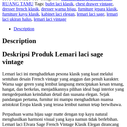
RUANG TAMU
Tags:
bufet laci klasik
,
chest drawer vintage
,
dresser french klasik
,
dresser warna hijau
,
furniture jepara klasik
,
furniture kayu klasik
,
kabinet laci elegan
,
lemari laci sage
,
lemari
laci ukiran halus
,
lemari laci vintage
Description
Description
Deskripsi Produk Lemari laci sage
vintage
Lemari laci ini menghadirkan pesona klasik yang kuat melalui
sentuhan desain French vintage yang anggun dan penuh karakter.
Warna sage green yang lembut langsung menciptakan kesan tenang,
hangat, dan berkelas, menjadikannya pilihan ideal bagi interior yang
mengedepankan keindahan detail dan suasana elegan. Sejak
pandangan pertama, furnitur ini mampu menghadirkan nuansa
aristokrat Eropa klasik yang terasa lembut namun tetap berwibawa.
Perpaduan warna hijau sage matte dengan top kayu natural
menghasilkan harmoni visual yang kaya namun tidak berlebihan.
Lemari laci Elvara Sage French Vintage Klasik Elegan dirancang