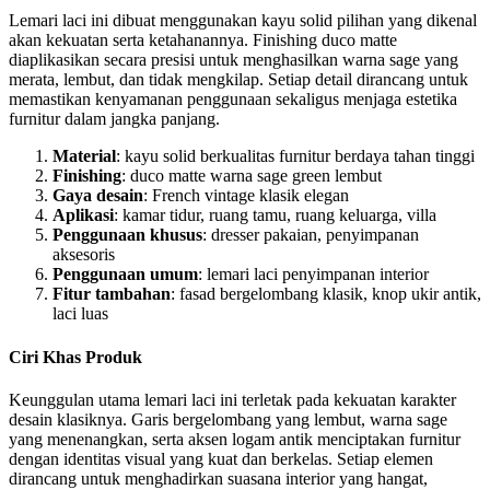
Lemari laci ini dibuat menggunakan kayu solid pilihan yang dikenal
akan kekuatan serta ketahanannya. Finishing duco matte
diaplikasikan secara presisi untuk menghasilkan warna sage yang
merata, lembut, dan tidak mengkilap. Setiap detail dirancang untuk
memastikan kenyamanan penggunaan sekaligus menjaga estetika
furnitur dalam jangka panjang.
Material
: kayu solid berkualitas furnitur berdaya tahan tinggi
Finishing
: duco matte warna sage green lembut
Gaya desain
: French vintage klasik elegan
Aplikasi
: kamar tidur, ruang tamu, ruang keluarga, villa
Penggunaan khusus
: dresser pakaian, penyimpanan
aksesoris
Penggunaan umum
: lemari laci penyimpanan interior
Fitur tambahan
: fasad bergelombang klasik, knop ukir antik,
laci luas
Ciri Khas Produk
Keunggulan utama lemari laci ini terletak pada kekuatan karakter
desain klasiknya. Garis bergelombang yang lembut, warna sage
yang menenangkan, serta aksen logam antik menciptakan furnitur
dengan identitas visual yang kuat dan berkelas. Setiap elemen
dirancang untuk menghadirkan suasana interior yang hangat,