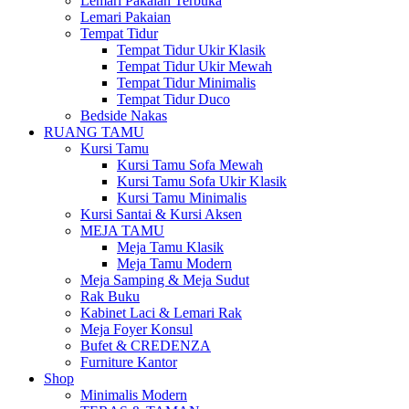
Lemari Pakaian Terbuka
Lemari Pakaian
Tempat Tidur
Tempat Tidur Ukir Klasik
Tempat Tidur Ukir Mewah
Tempat Tidur Minimalis
Tempat Tidur Duco
Bedside Nakas
RUANG TAMU
Kursi Tamu
Kursi Tamu Sofa Mewah
Kursi Tamu Sofa Ukir Klasik
Kursi Tamu Minimalis
Kursi Santai & Kursi Aksen
MEJA TAMU
Meja Tamu Klasik
Meja Tamu Modern
Meja Samping & Meja Sudut
Rak Buku
Kabinet Laci & Lemari Rak
Meja Foyer Konsul
Bufet & CREDENZA
Furniture Kantor
Shop
Minimalis Modern