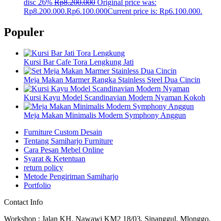
disc 26%
Rp
8.200.000
Original price was:
Rp8.200.000.
Rp
6.100.000
Current price is: Rp6.100.000.
Populer
Kursi Bar Cafe Tora Lengkung Jati
Meja Makan Marmer Rangka Stainless Steel Dua Cincin
Kursi Kayu Model Scandinavian Modern Nyaman Kokoh
Meja Makan Minimalis Modern Symphony Anggun
Furniture Custom Desain
Tentang Samiharjo Furniture
Cara Pesan Mebel Online
Syarat & Ketentuan
return policy
Metode Pengiriman Samiharjo
Portfolio
Contact Info
Workshop : Jalan KH. Nawawi KM2 18/03. Sinanggul, Mlonggo,