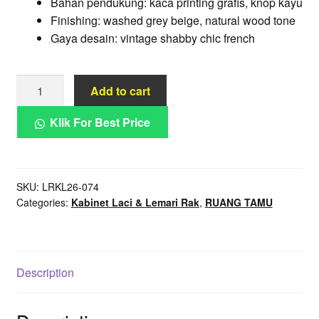
Bahan pendukung: kaca printing grafis, knop kayu
Finishing: washed grey beige, natural wood tone
Gaya desain: vintage shabby chic french
Lemari
Add to cart
Kabinet
Vintage
Klik For Best Price
Lavande
Shabby
Kayu
SKU:
LRKL26-074
Kaca
Categories:
Kabinet Laci & Lemari Rak
,
RUANG TAMU
Grafis
Perancis
quantity
Description