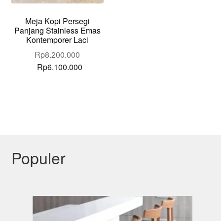
Meja Kopi Persegi
Panjang Stainless Emas
Kontemporer Laci
Rp
8.200.000
Original
Current
Rp
6.100.000
price
price
was:
is:
Rp8.200.000.
Rp6.100.000.
Populer