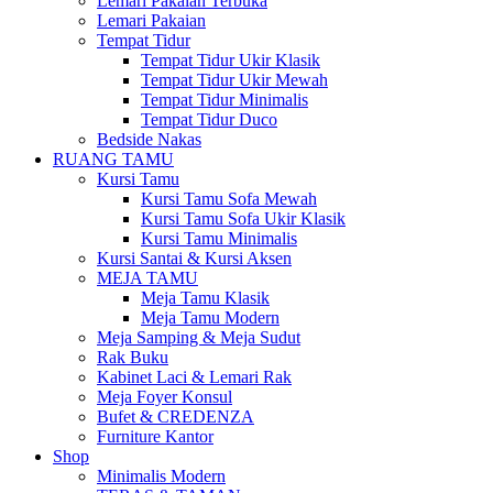
Lemari Pakaian Terbuka
Lemari Pakaian
Tempat Tidur
Tempat Tidur Ukir Klasik
Tempat Tidur Ukir Mewah
Tempat Tidur Minimalis
Tempat Tidur Duco
Bedside Nakas
RUANG TAMU
Kursi Tamu
Kursi Tamu Sofa Mewah
Kursi Tamu Sofa Ukir Klasik
Kursi Tamu Minimalis
Kursi Santai & Kursi Aksen
MEJA TAMU
Meja Tamu Klasik
Meja Tamu Modern
Meja Samping & Meja Sudut
Rak Buku
Kabinet Laci & Lemari Rak
Meja Foyer Konsul
Bufet & CREDENZA
Furniture Kantor
Shop
Minimalis Modern