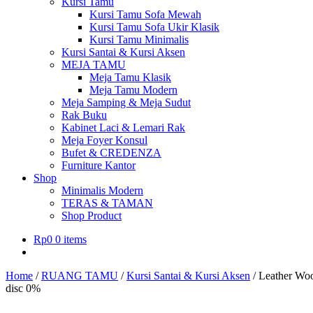
Kursi Tamu
Kursi Tamu Sofa Mewah
Kursi Tamu Sofa Ukir Klasik
Kursi Tamu Minimalis
Kursi Santai & Kursi Aksen
MEJA TAMU
Meja Tamu Klasik
Meja Tamu Modern
Meja Samping & Meja Sudut
Rak Buku
Kabinet Laci & Lemari Rak
Meja Foyer Konsul
Bufet & CREDENZA
Furniture Kantor
Shop
Minimalis Modern
TERAS & TAMAN
Shop Product
Rp
0
0 items
Home
/
RUANG TAMU
/
Kursi Santai & Kursi Aksen
/
Leather Wo
disc 0%