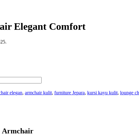
ir Elegant Comfort
025.
hair elegan
,
armchair kulit
,
furniture Jepara
,
kursi kayu kulit
,
lounge c
e Armchair