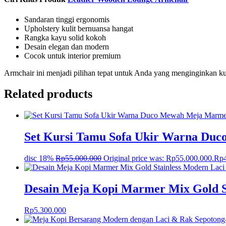
Sandaran tinggi ergonomis
Upholstery kulit bernuansa hangat
Rangka kayu solid kokoh
Desain elegan dan modern
Cocok untuk interior premium
Armchair ini menjadi pilihan tepat untuk Anda yang menginginkan 
Related products
Set Kursi Tamu Sofa Ukir Warna Du
disc 18%
Rp
55.000.000
Original price was: Rp55.000.000.
Rp
Desain Meja Kopi Marmer Mix Gold S
Rp
5.300.000