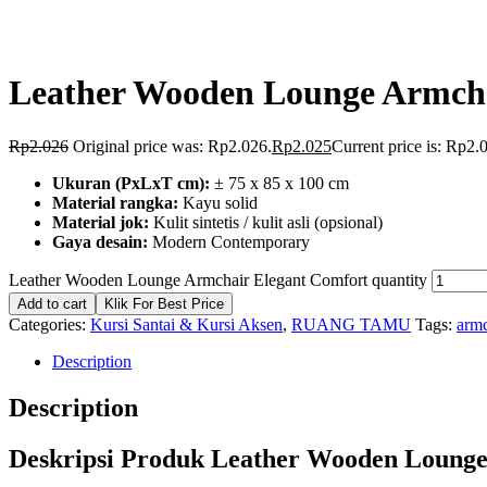
Leather Wooden Lounge Armcha
Rp
2.026
Original price was: Rp2.026.
Rp
2.025
Current price is: Rp2.
Ukuran (PxLxT cm):
± 75 x 85 x 100 cm
Material rangka:
Kayu solid
Material jok:
Kulit sintetis / kulit asli (opsional)
Gaya desain:
Modern Contemporary
Leather Wooden Lounge Armchair Elegant Comfort quantity
Add to cart
Klik For Best Price
Categories:
Kursi Santai & Kursi Aksen
,
RUANG TAMU
Tags:
armc
Description
Description
Deskripsi Produk Leather Wooden Loung