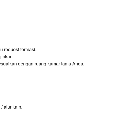
u request formasi.
ginkan.
esuaikan dengan ruang kamar tamu Anda.
 alur kain.