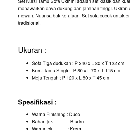
Set Kursi Tamu Sofa Ukir ini adalah set klasik dan kua
menawarkan daya dukung dan jaminan tinggi. Ukiran 
mewah. Nuansa bak kerajaan. Set sofa cocok untuk 
tradisional.
Ukuran :
Sofa Tiga dudukan : P 240 x L 80 x T 122 cm
Kursi Tamu Single : P 80 x L 70 x T 115 cm
Meja Tengah : P 120 x L 80 x T 45 cm
Spesifikasi :
Warna Finishing : Duco
Bahan jok : Bludru
Warna jok : Krem