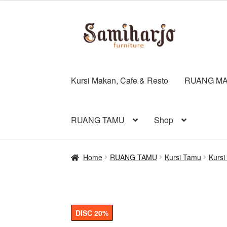
was:
is:
Rp34.500.000.
Rp
Skip
Skip
to
to
navigation
content
Kursi Makan, Cafe & Resto
RUANG MA
RUANG TAMU
Shop
Home
RUANG TAMU
Kursi Tamu
Kurs
DISC 20%