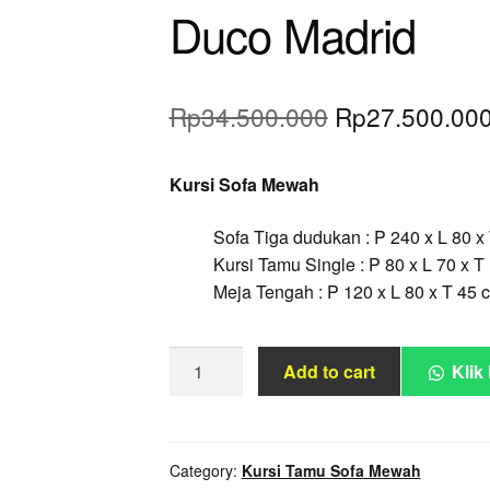
Duco Madrid
Original
Rp
34.500.000
Rp
27.500.00
price
Kursi Sofa Mewah
was:
Rp34.500.000
Sofa Tiga dudukan : P 240 x L 80 x
Kursi Tamu Single : P 80 x L 70 x T
Meja Tengah : P 120 x L 80 x T 45 
Kursi
Add to cart
Klik
Sofa
Ukir
Mewah
Emas
Category:
Kursi Tamu Sofa Mewah