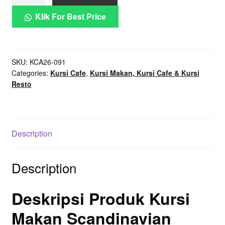
Makan
Scandinavian
Klik For Best Price
Anyaman
Kayu
Solid
SKU:
KCA26-091
quantity
Categories:
Kursi Cafe
,
Kursi Makan, Kursi Cafe & Kursi
Resto
Description
Description
Deskripsi Produk Kursi
Makan Scandinavian