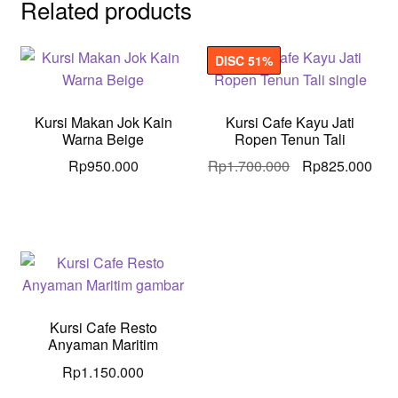
Related products
DISC 51%
Kursi Makan Jok Kain
Kursi Cafe Kayu Jati
Warna Beige
Ropen Tenun Tali
Original
Cur
Rp
950.000
Rp
1.700.000
Rp
825.000
price
pric
was:
is:
Rp1.700.000.
Rp8
Kursi Cafe Resto
Anyaman Maritim
Rp
1.150.000