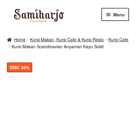
Skip
Skip
Menu
to
to
navigation
content
Kursi Makan, Cafe & Resto
Home
Kursi Makan, Kursi Cafe & Kursi Resto
Kursi Cafe
Kursi Makan Scandinavian Anyaman Kayu Solid
RUANG MAKAN & DAPUR
RUANG TIDUR
DISC 38%
RUANG TAMU
Shop