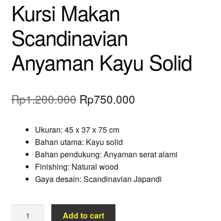
Kursi Makan
Scandinavian
Anyaman Kayu Solid
Original
Current
Rp
1.200.000
Rp
750.000
price
price
Ukuran: 45 x 37 x 75 cm
was:
is:
Bahan utama: Kayu solid
Rp1.200.000.
Rp750.000.
Bahan pendukung: Anyaman serat alami
Finishing: Natural wood
Gaya desain: Scandinavian Japandi
Kursi
Add to cart