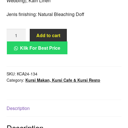
Webbing), Kain Linen
Jenis finishing: Natural Bleaching Doff
Kursi
Add to cart
Makan
Rotan
Klik For Best Price
Oval
Klasik
French
SKU:
KCA24-134
Style
Category:
Kursi Makan, Kursi Cafe & Kursi Resto
Mewah
quantity
Description
Description