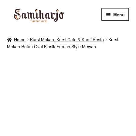
Skip
Skip
Menu
to
to
navigation
content
Kursi Makan, Cafe & Resto
Home
Kursi Makan, Kursi Cafe & Kursi Resto
Kursi
Makan Rotan Oval Klasik French Style Mewah
RUANG MAKAN & DAPUR
RUANG TIDUR
RUANG TAMU
Shop