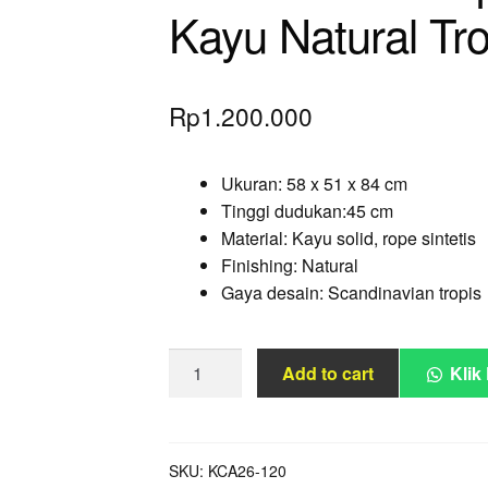
Kayu Natural Tro
Rp
1.200.000
Ukuran: 58 x 51 x 84 cm
Tinggi dudukan:45 cm
Material: Kayu solid, rope sintetis
Finishing: Natural
Gaya desain: Scandinavian tropis
Kursi
Add to cart
Klik
Makan
Rope
Scandinavian
Kayu
SKU:
KCA26-120