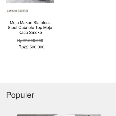
Meja Makan Stainless
Steel Cabriole Top Meja
Kaca Smoke
Rp
27.500.000
Original
Current
Rp
22.500.000
price
price
was:
is:
Rp27.500.000.
Rp22.500.000.
Populer