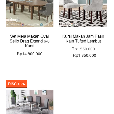
Set Meja Makan Oval
Kursi Makan Jam Pasir
Sello Drag Extend 6-8
Kain Tufted Lembut
Kursi
Rp
1.550.000
Rp
14.800.000
Original
Current
Rp
1.350.000
price
price
was:
is:
Rp1.550.000.
Rp1.350.
DISC 18%