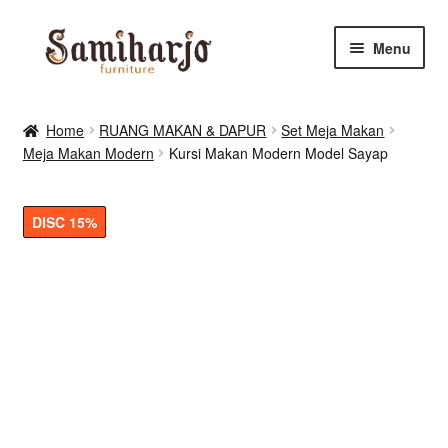
Skip
Skip
Menu
to
to
navigation
content
Kursi Makan, Cafe & Resto
Home
RUANG MAKAN & DAPUR
Set Meja Makan
Meja Makan Modern
Kursi Makan Modern Model Sayap
RUANG MAKAN & DAPUR
RUANG TIDUR
DISC 15%
RUANG TAMU
Shop