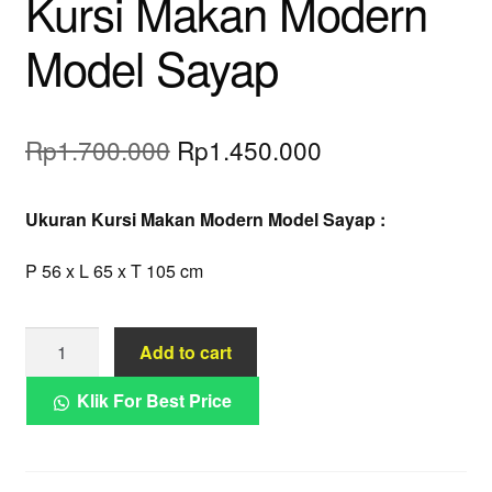
Kursi Makan Modern
Model Sayap
Original
Current
Rp
1.700.000
Rp
1.450.000
price
price
Ukuran Kursi Makan Modern Model Sayap :
was:
is:
Rp1.700.000.
Rp1.450.000.
P
56
x L 65 x T 105 cm
Kursi
Add to cart
Makan
Modern
Klik For Best Price
Model
Sayap
quantity