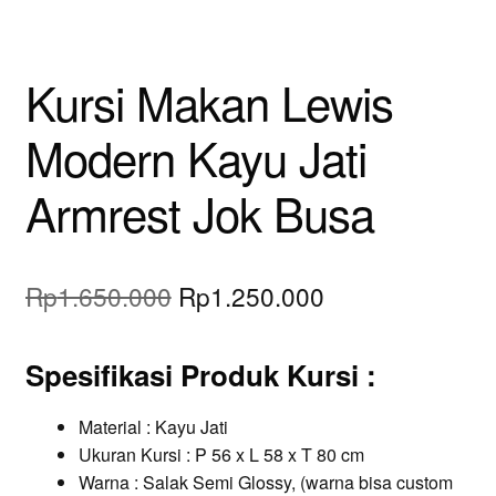
Kursi Makan Lewis
Modern Kayu Jati
Armrest Jok Busa
Original
Current
Rp
1.650.000
Rp
1.250.000
price
price
Spesifikasi Produk Kursi
:
was:
is:
Rp1.650.000.
Rp1.250.000.
Material : Kayu Jati
Ukuran Kursi : P 56 x L 58 x T 80 cm
Warna : Salak Semi Glossy, (warna bisa custom