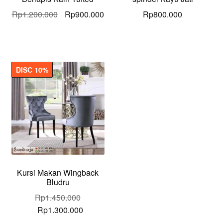
Original
Current
Rp
1.200.000
Rp
900.000
Rp
800.000
price
price
was:
is:
Rp1.200.000.
Rp900.000.
DISC 10%
Kursi Makan Wingback
Bludru
Rp
1.450.000
Original
Current
Rp
1.300.000
price
price