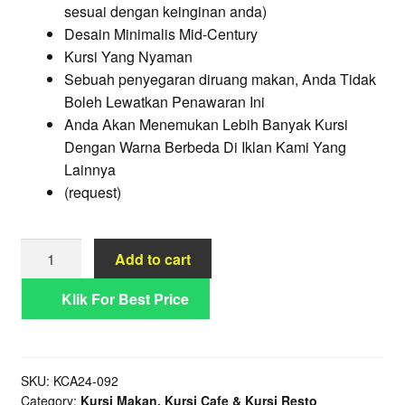
sesuai dengan keinginan anda)
Desain Minimalis Mid-Century
Kursi Yang Nyaman
Sebuah penyegaran diruang makan, Anda Tidak
Boleh Lewatkan Penawaran Ini
Anda Akan Menemukan Lebih Banyak Kursi
Dengan Warna Berbeda Di Iklan Kami Yang
Lainnya
(request)
Kursi
Add to cart
Makan
Lewis
Klik For Best Price
Modern
Kayu
Jati
SKU:
KCA24-092
Armrest
Category:
Kursi Makan, Kursi Cafe & Kursi Resto