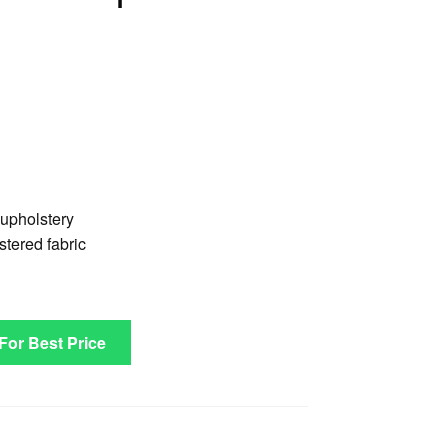
upholstery
tered fabric
 For Best Price