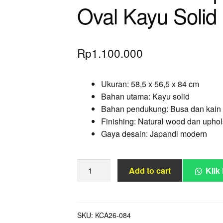
Oval Kayu Solid
Rp
1.100.000
Ukuran: 58,5 x 56,5 x 84 cm
Bahan utama: Kayu solid
Bahan pendukung: Busa dan kain 
Finishing: Natural wood dan uphols
Gaya desain: Japandi modern
Kursi
Add to cart
Klik
Makan
Japandi
Upholstered
Oval
SKU:
KCA26-084