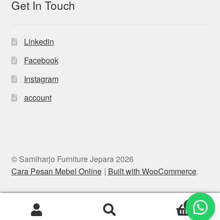
Get In Touch
Linkedin
Facebook
Instagram
account
© Samiharjo Furniture Jepara 2026
Cara Pesan Mebel Online
Built with WooCommerce
.
0
Search
Search