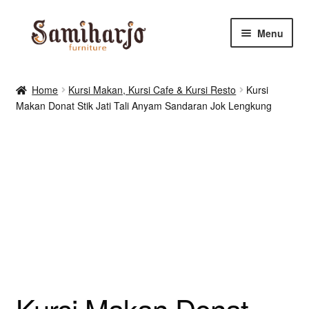
Skip
Skip
Menu
to
to
navigation
content
Kursi Makan, Cafe & Resto
Home
Kursi Makan, Kursi Cafe & Kursi Resto
Kursi
Makan Donat Stik Jati Tali Anyam Sandaran Jok Lengkung
RUANG MAKAN & DAPUR
RUANG TIDUR
RUANG TAMU
Shop