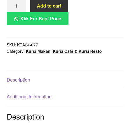
Kursi
Add to cart
Makan
Donat
Klik For Best Price
Stik
Jati
Tali
SKU:
KCA24-077
Anyam
Category:
Kursi Makan, Kursi Cafe & Kursi Resto
Sandaran
Jok
Lengkung
quantity
Description
Additional information
Description