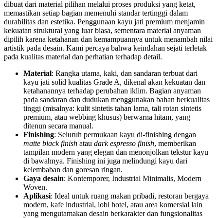
dibuat dari material pilihan melalui proses produksi yang ketat,
memastikan setiap bagian memenuhi standar tertinggi dalam
durabilitas dan estetika. Penggunaan kayu jati premium menjamin
kekuatan struktural yang luar biasa, sementara material anyaman
dipilih karena ketahanan dan kemampuannya untuk menambah nilai
artistik pada desain. Kami percaya bahwa keindahan sejati terletak
pada kualitas material dan perhatian terhadap detail.
Material
: Rangka utama, kaki, dan sandaran terbuat dari
kayu jati solid kualitas Grade A, dikenal akan kekuatan dan
ketahanannya terhadap perubahan iklim. Bagian anyaman
pada sandaran dan dudukan menggunakan bahan berkualitas
tinggi (misalnya: kulit sintetis tahan lama, tali rotan sintetis
premium, atau webbing khusus) berwarna hitam, yang
ditenun secara manual.
Finishing
: Seluruh permukaan kayu di-finishing dengan
matte black finish
atau
dark espresso finish
, memberikan
tampilan modern yang elegan dan menonjolkan tekstur kayu
di bawahnya. Finishing ini juga melindungi kayu dari
kelembaban dan goresan ringan.
Gaya desain
: Kontemporer, Industrial Minimalis, Modern
Woven.
Aplikasi
: Ideal untuk ruang makan pribadi, restoran bergaya
modern, kafe industrial, lobi hotel, atau area komersial lain
yang mengutamakan desain berkarakter dan fungsionalitas