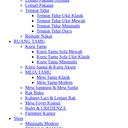
Lemari Pakaian Terbuka
Lemari Pakaian
Tempat Tidur
Tempat Tidur Ukir Klasik
Tempat Tidur Ukir Mewah
Tempat Tidur Minimalis
Tempat Tidur Duco
Bedside Nakas
RUANG TAMU
Kursi Tamu
Kursi Tamu Sofa Mewah
Kursi Tamu Sofa Ukir Klasik
Kursi Tamu Minimalis
Kursi Santai & Kursi Aksen
MEJA TAMU
Meja Tamu Klasik
Meja Tamu Modern
Meja Samping & Meja Sudut
Rak Buku
Kabinet Laci & Lemari Rak
Meja Foyer Konsul
Bufet & CREDENZA
Furniture Kantor
Shop
Minimalis Modern