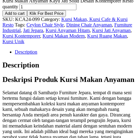
Kursi Makan Anyaman Kayu Jati Solid Desain Kontemporer Resto
quantity
Add to cart
Klik For Best Price
SKU:
KCA24-099
Category:
Kursi Makan, Kursi Cafe & Kursi
Resto
Tags:
Ceylon Chair Style
,
Dining Chair Anyaman
,
Furniture
Industrial
,
Jati Jepara
,
Kursi Anyaman Hitam
,
Kursi Jati Anyaman
,
Kursi Kontemporer
,
Kursi Makan Modern
,
Kursi Ruang Makan
,
Kursi Unik
Description
Description
Deskripsi Produk Kursi Makan Anyaman
Selamat datang di Samiharjo Furniture Jepara, tempat di mana seni
bertemu fungsi dalam setiap kreasi furniture. Kami dengan bangga
mempersembahkan koleksi kursi makan anyaman kontemporer
kami, sebuah mahakarya desain yang akan mengubah ruang
bersantap Anda menjadi area penuh karakter dan gaya. Dirancang
dengan cermat oleh tangan-tangan terampil pengrajin Jepara, kursi
ini memadukan keindahan material alami dengan sentuhan modern
yang unik. Ini adalah pilihan ideal bagi mereka yang menginginkan
perabot yang tidak hanya nyaman dan tahan lama, tetapi juga