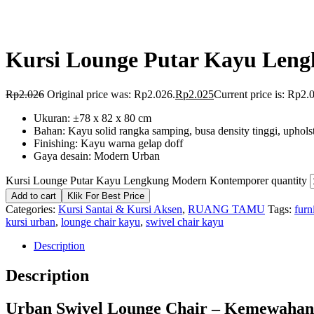
Kursi Lounge Putar Kayu Len
Rp
2.026
Original price was: Rp2.026.
Rp
2.025
Current price is: Rp2.
Ukuran: ±78 x 82 x 80 cm
Bahan: Kayu solid rangka samping, busa density tinggi, upholst
Finishing: Kayu warna gelap doff
Gaya desain: Modern Urban
Kursi Lounge Putar Kayu Lengkung Modern Kontemporer quantity
Add to cart
Klik For Best Price
Categories:
Kursi Santai & Kursi Aksen
,
RUANG TAMU
Tags:
furn
kursi urban
,
lounge chair kayu
,
swivel chair kayu
Description
Description
Urban Swivel Lounge Chair – Kemewahan 