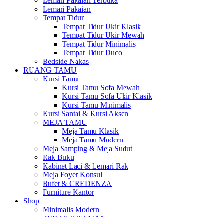
Lemari Pakaian Terbuka
Lemari Pakaian
Tempat Tidur
Tempat Tidur Ukir Klasik
Tempat Tidur Ukir Mewah
Tempat Tidur Minimalis
Tempat Tidur Duco
Bedside Nakas
RUANG TAMU
Kursi Tamu
Kursi Tamu Sofa Mewah
Kursi Tamu Sofa Ukir Klasik
Kursi Tamu Minimalis
Kursi Santai & Kursi Aksen
MEJA TAMU
Meja Tamu Klasik
Meja Tamu Modern
Meja Samping & Meja Sudut
Rak Buku
Kabinet Laci & Lemari Rak
Meja Foyer Konsul
Bufet & CREDENZA
Furniture Kantor
Shop
Minimalis Modern