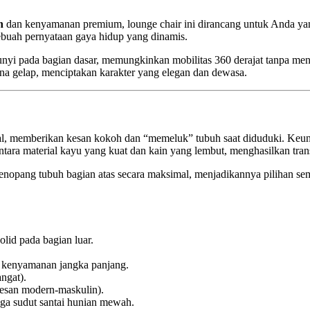
n
dan kenyamanan premium, lounge chair ini dirancang untuk Anda yang 
sebuah pernyataan gaya hidup yang dinamis.
unyi pada bagian dasar, memungkinkan mobilitas 360 derajat tanpa meng
na gelap, menciptakan karakter yang elegan dan dewasa.
al, memberikan kesan kokoh dan “memeluk” tubuh saat diduduki. Keuni
antara material kayu yang kuat dan kain yang lembut, menghasilkan tran
enopang tubuh bagian atas secara maksimal, menjadikannya pilihan s
lid pada bagian luar.
k kenyamanan jangka panjang.
ngat).
esan modern-maskulin).
ngga sudut santai hunian mewah.