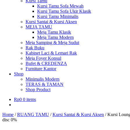
Kursi Tamu
Kursi Tamu Sofa Mewah
Kursi Tamu Sofa Ukir Klasik
Kursi Tamu Minimalis
Kursi Santai & Kursi Aksen
MEJA TAMU
Meja Tamu Klasik
Meja Tamu Modern
Meja Samping & Meja Sudut
Rak Buku
Kabinet Laci & Lemari Rak
Meja Foyer Konsul
Bufet & CREDENZA
Furniture Kantor
Shop
Minimalis Modern
TERAS & TAMAN
Shop Product
Rp
0
0 items
Home
/
RUANG TAMU
/
Kursi Santai & Kursi Aksen
/
Kursi Loun
disc 0%