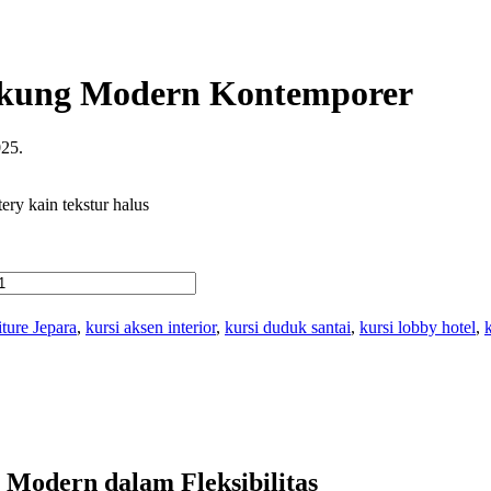
gkung Modern Kontemporer
025.
ery kain tekstur halus
iture Jepara
,
kursi aksen interior
,
kursi duduk santai
,
kursi lobby hotel
,
Modern dalam Fleksibilitas