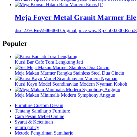
Meja Foyer Metal Granit Marmer Ele
disc 23%
Rp
7.500.000
Original price was: Rp7.500.000.
Rp
5.
Populer
Kursi Bar Cafe Tora Lengkung Jati
Meja Makan Marmer Rangka Stainless Steel Dua Cincin
Kursi Kayu Model Scandinavian Modern Nyaman Kokoh
Meja Makan Minimalis Modern Symphony Anggun
Furniture Custom Desain
Tentang Samiharjo Furniture
Cara Pesan Mebel Online
Syarat & Ketentuan
return policy
Metode Pengiriman Samiharjo