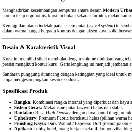
Menghadirkan keseimbangan sempurna antara desain
Modern Urba
namun tetap ergonomis, kursi ini bukan sekadar furnitur, melainkan 
Keunggulan utama terletak pada sistem putar (
swivel system
) tersemb
dalam warna hangat berpadu kontras dengan aksen kayu solid berwar
Desain & Karakteristik Visual
Kursi ini memiliki siluet membulat dengan volume dudukan yang teb
presisi mengikuti kontur kursi. Garis lengkung ini menjadi jembatan 
Sandaran punggung dirancang dengan ketinggian yang ideal untuk m
tanpa mengesampingkan kesan eksklusif.
Spesifikasi Produk
Rangka:
Kombinasi rangka internal yang diperkuat dan kayu so
Sistem Gerak:
Mekanisme putar (swivel) halus dan stabil.
Bantalan:
Busa
High Density
dengan daya pantul tinggi untu
Upholstery:
Premium Fabric bertekstur halus (pilihan warna ha
Finishing Kayu:
Dark Walnut / Espresso Doff (menonjolkan k
Aplikasi:
Lobby hotel, ruang kerja eksekutif, lounge villa, hi