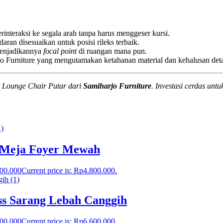
nteraksi ke segala arah tanpa harus menggeser kursi.
an disesuaikan untuk posisi rileks terbaik.
menjadikannya
focal point
di ruangan mana pun.
o Furniture yang mengutamakan ketahanan material dan kehalusan deta
 Lounge Chair Putar dari
Samiharjo Furniture
. Investasi cerdas un
 Meja Foyer Mewah
800.000
Current price is: Rp4.800.000.
ss Sarang Lebah Canggih
600.000
Current price is: Rp6.600.000.