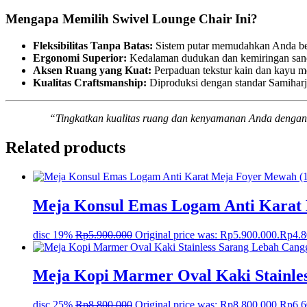
Mengapa Memilih Swivel Lounge Chair Ini?
Fleksibilitas Tanpa Batas:
Sistem putar memudahkan Anda beri
Ergonomi Superior:
Kedalaman dudukan dan kemiringan sandar
Aksen Ruang yang Kuat:
Perpaduan tekstur kain dan kayu 
Kualitas Craftsmanship:
Diproduksi dengan standar Samiharj
“Tingkatkan kualitas ruang dan kenyamanan Anda dengan
Related products
Meja Konsul Emas Logam Anti Karat
disc 19%
Rp
5.900.000
Original price was: Rp5.900.000.
Rp
4.
Meja Kopi Marmer Oval Kaki Stainle
disc 25%
Rp
8.800.000
Original price was: Rp8.800.000.
Rp
6.