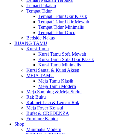
Lemari Pakaian Terbuka
Lemari Pakaian
Tempat Tidur
Tempat Tidur Ukir Klasik
Tempat Tidur Ukir Mewah
Tempat Tidur Minimalis
Tempat Tidur Duco
Bedside Nakas
RUANG TAMU
Kursi Tamu
Kursi Tamu Sofa Mewah
Kursi Tamu Sofa Ukir Klasik
Kursi Tamu Minimalis
Kursi Santai & Kursi Aksen
MEJA TAMU
Meja Tamu Klasik
Meja Tamu Modern
Meja Samping & Meja Sudut
Rak Buku
Kabinet Laci & Lemari Rak
Meja Foyer Konsul
Bufet & CREDENZA
Furniture Kantor
Shop
Minimalis Modern