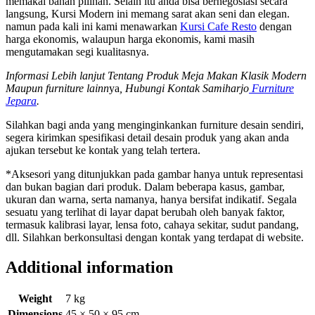
memakai bahan pilihan. Selain itu anda bisa bernegosiasi secara
langsung, Kursi Modern ini memang sarat akan seni dan elegan.
namun pada kali ini kami menawarkan
Kursi Cafe Resto
dengan
harga ekonomis, walaupun harga ekonomis, kami masih
mengutamakan segi kualitasnya.
Informasi
Lebih lanjut
Tentang Produk Meja Makan Klasik Modern
Maupun
furniture lainn
ya
, Hubungi Kontak Samiharjo
Furniture
Jepara
.
Silahkan bagi anda yang menginginkankan furniture desain sendiri,
segera kirimkan spesifikasi detail desain produk yang akan anda
ajukan tersebut ke kontak yang telah tertera.
*Aksesori yang ditunjukkan pada gambar hanya untuk representasi
dan bukan bagian dari produk. Dalam beberapa kasus, gambar,
ukuran dan warna, serta namanya, hanya bersifat indikatif. Segala
sesuatu yang terlihat di layar dapat berubah oleh banyak faktor,
termasuk kalibrasi layar, lensa foto, cahaya sekitar, sudut pandang,
dll. Silahkan berkonsultasi dengan kontak yang terdapat di website.
Additional information
Weight
7 kg
Dimensions
45 × 50 × 95 cm