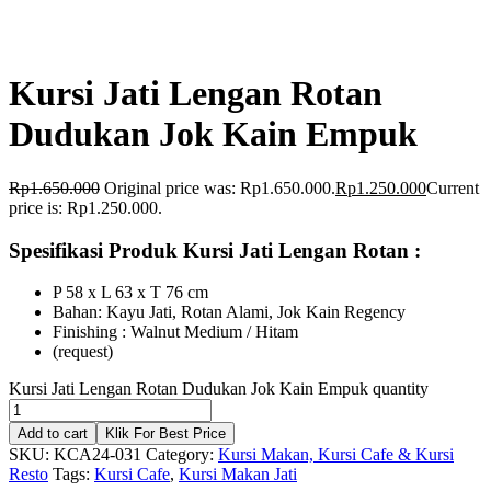
Kursi Jati Lengan Rotan
Dudukan Jok Kain Empuk
Rp
1.650.000
Original price was: Rp1.650.000.
Rp
1.250.000
Current
price is: Rp1.250.000.
Spesifikasi Produk Kursi Jati Lengan Rotan
:
P 58 x L 63 x T 76 cm
Bahan: Kayu Jati, Rotan Alami, Jok Kain Regency
Finishing : Walnut Medium / Hitam
(request)
Kursi Jati Lengan Rotan Dudukan Jok Kain Empuk quantity
Add to cart
Klik For Best Price
SKU:
KCA24-031
Category:
Kursi Makan, Kursi Cafe & Kursi
Resto
Tags:
Kursi Cafe
,
Kursi Makan Jati