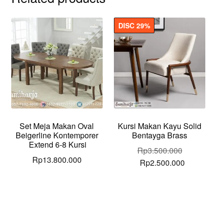
DISC 29%
Set Meja Makan Oval
Kursi Makan Kayu Solid
Beigerline Kontemporer
Bentayga Brass
Extend 6-8 Kursi
Rp
3.500.000
Rp
13.800.000
Original
Current
Rp
2.500.000
price
price
was:
is:
Rp3.500.000.
Rp2.500.