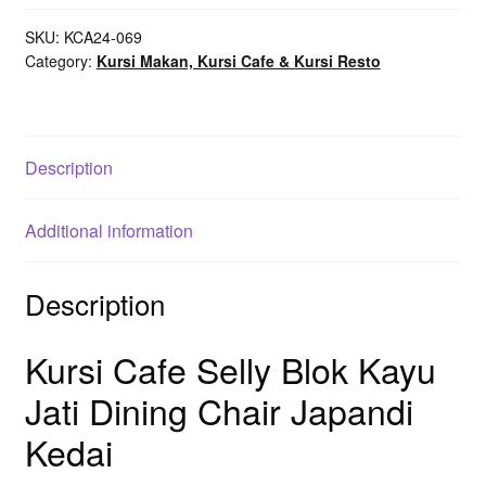
Jati
SKU:
KCA24-069
Dining
Category:
Kursi Makan, Kursi Cafe & Kursi Resto
Chair
Japandi
Kedai
quantity
Description
Additional information
Description
Kursi Cafe Selly Blok Kayu
Jati Dining Chair Japandi
Kedai