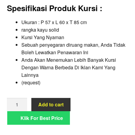
Spesifikasi Produk Kursi
:
was:
is:
Rp850.000.
Rp700.000.
Ukuran : P 57 x L 60 x T 85 cm
rangka kayu solid
Kursi Yang Nyaman
Sebuah penyegaran diruang makan, Anda Tidak
Boleh Lewatkan Penawaran Ini
Anda Akan Menemukan Lebih Banyak Kursi
Dengan Warna Berbeda Di Iklan Kami Yang
Lainnya
(request)
Kursi
Add to cart
Cafe
Selly
Klik For Best Price
Blok
Kayu