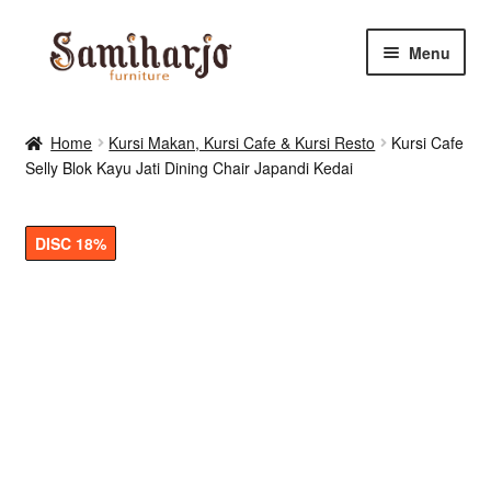
Skip
Skip
Menu
to
to
navigation
content
Kursi Makan, Cafe & Resto
Home
Kursi Makan, Kursi Cafe & Kursi Resto
Kursi Cafe
Selly Blok Kayu Jati Dining Chair Japandi Kedai
RUANG MAKAN & DAPUR
RUANG TIDUR
DISC 18%
RUANG TAMU
Shop