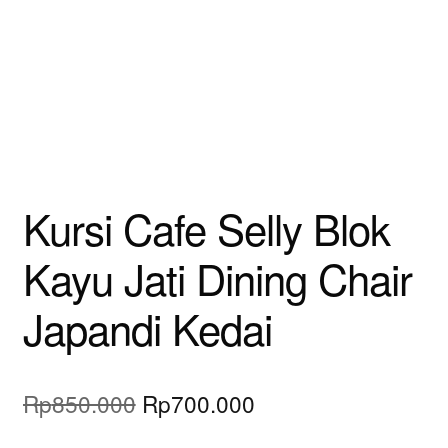
Kursi Cafe Selly Blok
Kayu Jati Dining Chair
Japandi Kedai
Original
Current
Rp
850.000
Rp
700.000
price
price