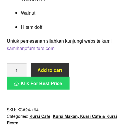
Walnut
Hitam doff
Untuk pemesanan silahkan kunjungi website kami
samiharjofurniture.com
Kursi
Add to cart
Café
Abu
Klik For Best Price
Tua
Minimalis
Rangka
SKU:
KCA24-194
Kayu
Categories:
Kursi Cafe
,
Kursi Makan, Kursi Cafe & Kursi
Solid
Resto
quantity