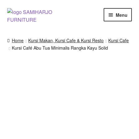
Skip
Skip
Menu
to
to
navigation
content
Kursi Makan, Cafe & Resto
Home
Kursi Makan, Kursi Cafe & Kursi Resto
Kursi Cafe
Kursi Café Abu Tua Minimalis Rangka Kayu Solid
RUANG MAKAN & DAPUR
RUANG TIDUR
RUANG TAMU
Shop