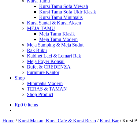
Kursi Tamu
Kursi Tamu Sofa Mewah
Kursi Tamu Sofa Ukir Klasik
Kursi Tamu Minimalis
Kursi Santai & Kursi Aksen
MEJA TAMU
Meja Tamu Klasik
Meja Tamu Modern
Meja Samping & Meja Sudut
Rak Buku
Kabinet Laci & Lemari Rak
Meja Foyer Konsul
Bufet & CREDENZA
Furniture Kantor
Shop
Minimalis Modern
TERAS & TAMAN
Shop Product
Rp
0
0 items
Home
/
Kursi Makan, Kursi Cafe & Kursi Resto
/
Kursi Bar
/
Kursi 