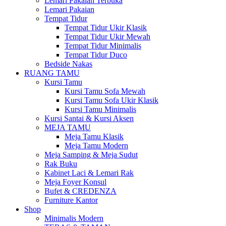
Lemari Pakaian Terbuka
Lemari Pakaian
Tempat Tidur
Tempat Tidur Ukir Klasik
Tempat Tidur Ukir Mewah
Tempat Tidur Minimalis
Tempat Tidur Duco
Bedside Nakas
RUANG TAMU
Kursi Tamu
Kursi Tamu Sofa Mewah
Kursi Tamu Sofa Ukir Klasik
Kursi Tamu Minimalis
Kursi Santai & Kursi Aksen
MEJA TAMU
Meja Tamu Klasik
Meja Tamu Modern
Meja Samping & Meja Sudut
Rak Buku
Kabinet Laci & Lemari Rak
Meja Foyer Konsul
Bufet & CREDENZA
Furniture Kantor
Shop
Minimalis Modern