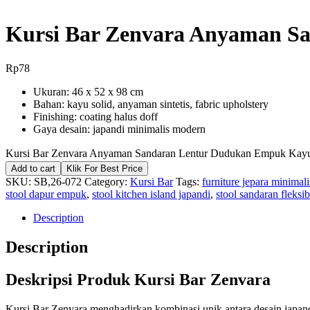
Kursi Bar Zenvara Anyaman S
Rp
78
Ukuran: 46 x 52 x 98 cm
Bahan: kayu solid, anyaman sintetis, fabric upholstery
Finishing: coating halus doff
Gaya desain: japandi minimalis modern
Kursi Bar Zenvara Anyaman Sandaran Lentur Dudukan Empuk Kayu 
Add to cart
Klik For Best Price
SKU:
SB,26-072
Category:
Kursi Bar
Tags:
furniture jepara minimali
stool dapur empuk
,
stool kitchen island japandi
,
stool sandaran fleksib
Description
Description
Deskripsi Produk Kursi Bar Zenvara
Kursi Bar Zenvara menghadirkan kombinasi unik antara desain japan