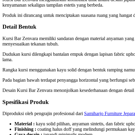
kenyamanan sekaligus tampilan estetis yang berbeda.
Produk ini dirancang untuk menciptakan suasana ruang yang hangat d
Detail Bentuk
Kursi Bar Zenvara memiliki sandaran dengan material anyaman yang 
menyesuaikan tekanan tubuh.
Dudukan kursi dilengkapi bantalan empuk dengan lapisan fabric up
lama.
Rangka kursi menggunakan kayu solid dengan bentuk ramping namun t
Pada bagian bawah terdapat penyangga horizontal yang berfungsi seb
Desain Kursi Bar Zenvara menonjolkan kesederhanaan dengan detail 
Spesifikasi Produk
Diproduksi oleh pengrajin profesional dari
Samiharjo Furniture Jepar
Material :
kayu solid pilihan, anyaman sintetis, dan fabric upho
Finishing :
coating halus doff yang melindungi permukaan kay
Gaya desain :
japandi minimalis modern.