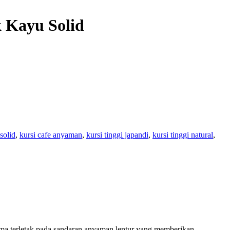
 Kayu Solid
solid
,
kursi cafe anyaman
,
kursi tinggi japandi
,
kursi tinggi natural
,
ama terletak pada sandaran anyaman lentur yang memberikan