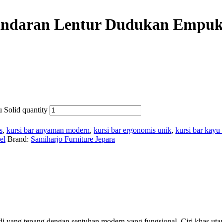
andaran Lentur Dudukan Empuk
Solid quantity
s
,
kursi bar anyaman modern
,
kursi bar ergonomis unik
,
kursi bar kayu 
el
Brand:
Samiharjo Furniture Jepara
di yang tenang dengan sentuhan modern yang fungsional. Ciri khas ut