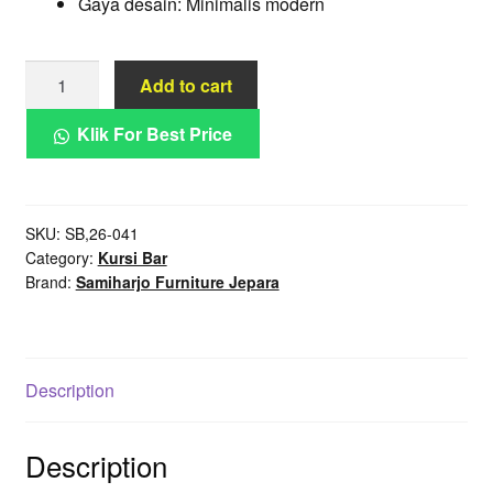
Gaya desain: Minimalis modern
Kursi
Add to cart
Bar
Arka
Klik For Best Price
Saddle
Dudukan
Ergonomis
SKU:
SB,26-041
Rangka
Category:
Kursi Bar
Kayu
Brand:
Samiharjo Furniture Jepara
Solid
quantity
Description
Description