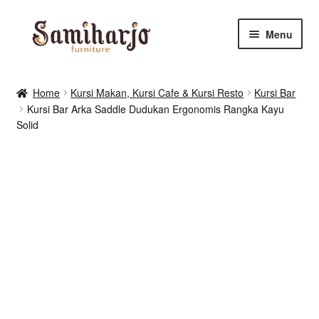
Skip
Skip
Menu
to
to
navigation
content
Kursi Makan, Cafe & Resto
Home
Kursi Makan, Kursi Cafe & Kursi Resto
Kursi Bar
Kursi Bar Arka Saddle Dudukan Ergonomis Rangka Kayu
RUANG MAKAN & DAPUR
Solid
RUANG TIDUR
RUANG TAMU
Shop