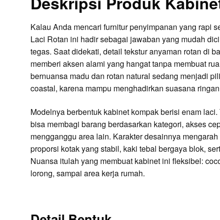
Deskripsi Produk Kabine
Kalau Anda mencari furnitur penyimpanan yang rapi sek
Laci Rotan ini hadir sebagai jawaban yang mudah dici
tegas. Saat didekati, detail tekstur anyaman rotan di 
memberi aksen alami yang hangat tanpa membuat ruang
bernuansa madu dan rotan natural sedang menjadi piliha
coastal, karena mampu menghadirkan suasana ringan 
Modelnya berbentuk kabinet kompak berisi enam laci. T
bisa membagi barang berdasarkan kategori, akses cep
mengganggu area lain. Karakter desainnya mengarah ke
proporsi kotak yang stabil, kaki tebal bergaya blok, s
Nuansa itulah yang membuat kabinet ini fleksibel: coco
lorong, sampai area kerja rumah.
Detail Bentuk