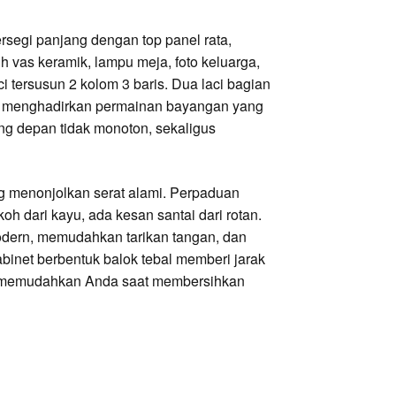
segi panjang dengan top panel rata,
h vas keramik, lampu meja, foto keluarga,
laci tersusun 2 kolom 3 baris. Dua laci bagian
t, menghadirkan permainan bayangan yang
ang depan tidak monoton, sekaligus
g menonjolkan serat alami. Perpaduan
h dari kayu, ada kesan santai dari rotan.
dern, memudahkan tarikan tangan, dan
abinet berbentuk balok tebal memberi jarak
us memudahkan Anda saat membersihkan