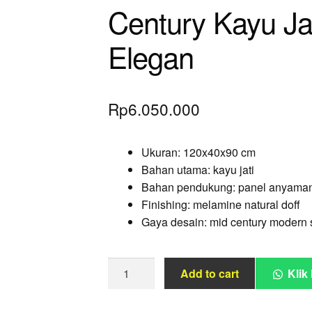
Century Kayu Ja
Elegan
Rp
6.050.000
Ukuran: 120x40x90 cm
Bahan utama: kayu jati
Bahan pendukung: panel anyaman 
Finishing: melamine natural doff
Gaya desain: mid century modern 
Kabinet
Add to cart
Klik
Laci
Rotan