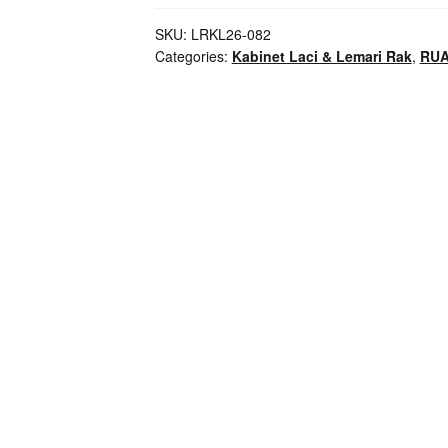
Senja
Mid
SKU:
LRKL26-082
Categories:
Kabinet Laci & Lemari Rak
,
RU
Century
Kayu
Jati
Penyimpanan
Elegan
quantity