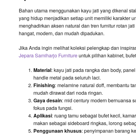
Bahan utama menggunakan kayu jati yang dikenal stabil 
yang hidup menjadikan setiap unit memiliki karakter u
menghadirkan aksen natural dan tren furnitur rotan jat
hangat, modern, dan mudah dipadukan.
Jika Anda ingin melihat koleksi pelengkap dan inspir
Jepara Samiharjo Furniture
untuk pilihan kabinet, bufe
Material
: kayu jati pada rangka dan body, pane
handle metal pada seluruh laci.
Finishing
: melamine natural doff, membantu tam
mudah dirawat dari noda ringan.
Gaya desain
: mid century modern bernuansa sc
fokus pada fungsi.
Aplikasi
: ruang tamu sebagai bufet kecil, kam
makan sebagai sideboard ringkas, lorong sebag
Penggunaan khusus
: penyimpanan barang ke