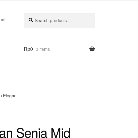
Search
Search
unt
for:
Rp
0
0 items
n Elegan
tan Senja Mid