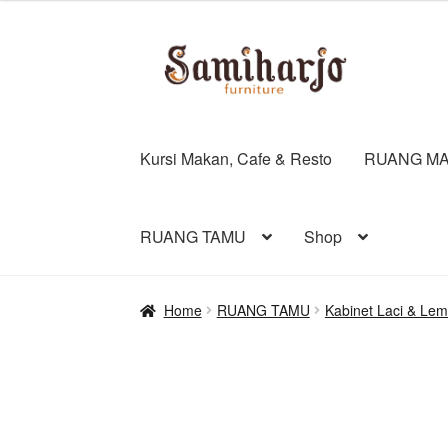
Skip
Skip
to
to
navigation
content
Kursi Makan, Cafe & Resto
RUANG MA
RUANG TAMU
Shop
Home
RUANG TAMU
Kabinet Laci & Lem